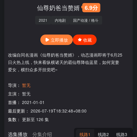
仙尊奶爸当赘婿
6.9分
2021
内地剧
国产动漫
/
格斗
立即播放
收藏
改编自同名漫画《仙尊奶爸当赘婿》，动态漫画即将于6月25
日火热上线，快来看纵横诸天的霸仙尊降临蓝星，如何宠妻
爱女，横扫众多开挂党吧~
导演：
暂无
主演：
暂无
首播：
2021-01-01
最后更新：
2026-07-19T18:32:48+08:00
集数：
更新至 126 集
选集播放
分集介绍
线路1
线路2
线路3