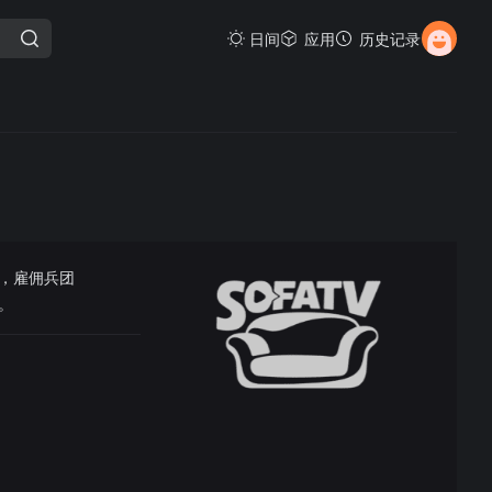
日间
应用
历史记录
，雇佣兵团
。