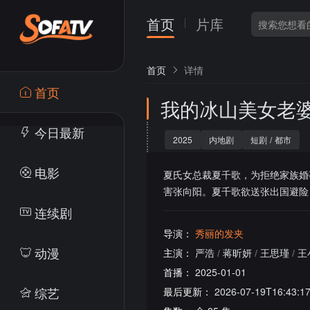
首页
片库
首页
详情
首页
我的冰山美女老
今日最新
2025
内地剧
短剧
/
都市
电影
夏氏女总裁夏千歌，为拒绝家族婚
害张向阳。夏千歌欲送张出国避险
连续剧
导演：
秀丽的发夹
动漫
主演：
严浩
/
蒋昕妍
/
王思瑾
/
王
首播：
2025-01-01
综艺
最后更新：
2026-07-19T16:43:1