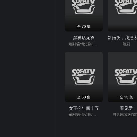
全 70 集
黑神话无双
短剧/言情短剧/逆袭
短剧
全 60 集
全 13 集
女王今年四十五
看见爱
短剧/言情短剧/逆袭
男男剧/泰剧/