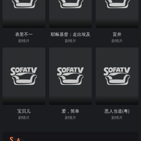
表里不一
耶稣基督：走出埃及
盲井
剧情片
剧情片
剧情片
宝贝儿
爱，简单
恶人当道(粤)
剧情片
剧情片
剧情片