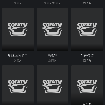
剧情片
剧情片/爱情片
剧情片
地球上的星星
老狐狸
生死停留
剧情片
剧情片
剧情片
全 2 集