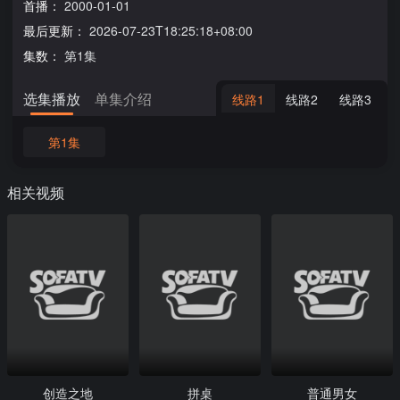
首播：
2000-01-01
最后更新：
2026-07-23T18:25:18+08:00
集数：
第1集
选集播放
单集介绍
线路1
线路2
线路3
第1集
相关视频
创造之地
拼桌
普通男女