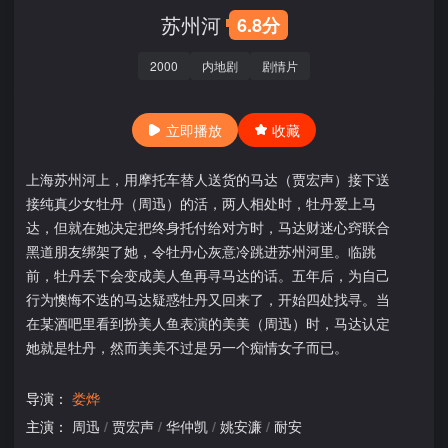
苏州河
6.8分
2000
内地剧
剧情片
立即播放
收藏
上海苏州河上，用摩托车替人送货的马达（贾宏声）接下送
接纯真少女牡丹（周迅）的活，两人相处时，牡丹爱上马
达，但就在她决定把终身托付给对方时，马达财迷心窍联合
黑道朋友绑架了她，令牡丹心灰意冷跳进苏州河里。临跳
前，牡丹丢下会变成美人鱼再寻马达的话。五年后，为自己
行为懊悔不迭的马达疑惑牡丹又回来了，开始四处找寻。当
在某酒吧里看到扮美人鱼表演的美美（周迅）时，马达认定
她就是牡丹，然而美美不过是另一个痴情女子而已。
导演：
娄烨
主演：
周迅
/
贾宏声
/
华仲凯
/
姚安濂
/
耐安