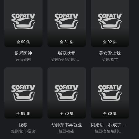
全 90 集
全 81 集
全 92 集
逆局医神
贼寇状元
美女爱上我
言情短剧
短剧/言情短剧/逆袭
短剧/都市
全 99 集
全 70 集
全 80 集
隐狼
幼师穿书再就业
闪婚后，我成了旺夫小福妻
短剧/都市/逆袭
短剧/都市
短剧/言情短剧/逆袭