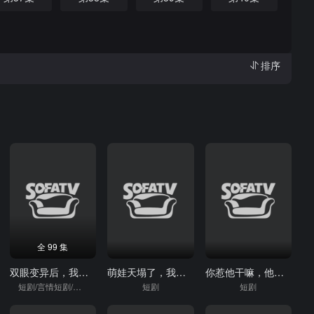
排序
全 99 集
双眼变异后，我开出了帝王绿
萌娃天塌了，我家爹娘是仇敌（枕边刺客，与我假婚谋天下）
你惹他干嘛，他是大夏守护神
短剧/言情短剧/逆袭
短剧
短剧