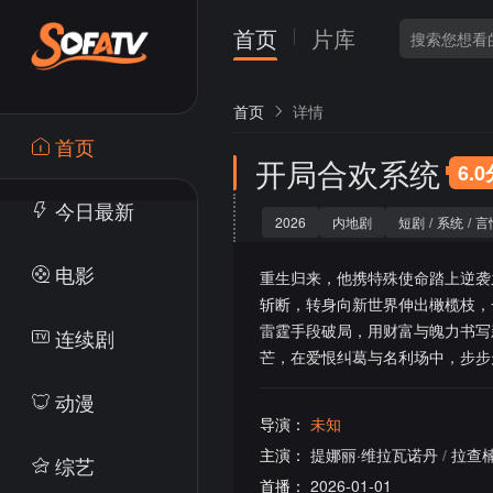
首页
片库
首页
详情
首页
开局合欢系统
6.
今日最新
2026
内地剧
短剧
/
系统
/
言
电影
重生归来，他携特殊使命踏上逆袭
斩断，转身向新世界伸出橄榄枝，
雷霆手段破局，用财富与魄力书写
连续剧
芒，在爱恨纠葛与名利场中，步步
动漫
导演：
未知
主演：
提娜丽·维拉瓦诺丹
/
拉查楠
综艺
首播：
2026-01-01