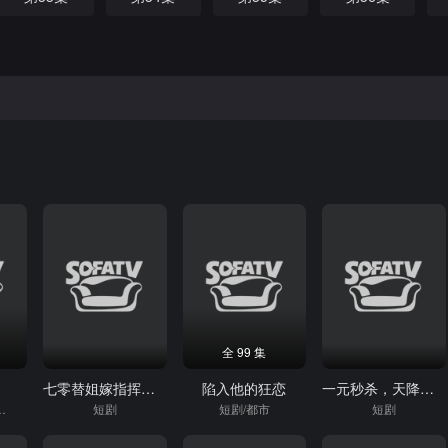
全 99 集
七零替姐嫁指挥，搞事不忘吃瓜
陷入他的狂恋
一元秒杀，天降福袋拿来吧你
短剧/重生
短剧
短剧/都市
短剧