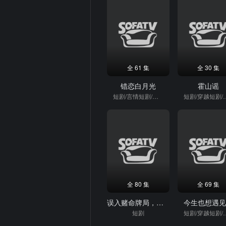
全 61 集
全 30 集
错恋白月光
霍山谣
短剧/言情短剧/重生
短剧/穿越
全 80 集
全 69 集
误入赌命牌局，我在缅北以命反赌
今生也想遇
短剧
短剧/穿越