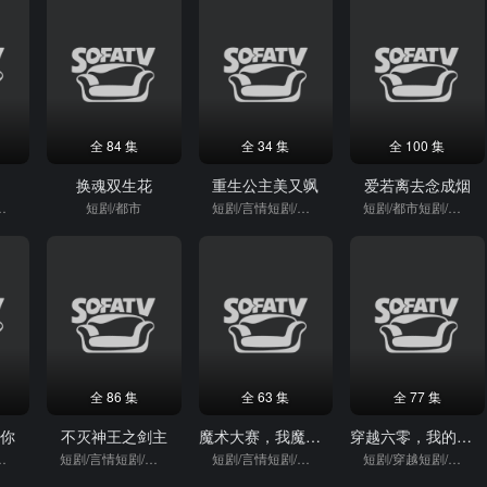
全 84 集
全 34 集
全 100 集
换魂双生花
重生公主美又飒
爱若离去念成烟
短剧/穿越
短剧/都市
短剧/言情短剧/逆袭
短剧/都市短剧/重生
全 86 集
全 63 集
全 77 集
见你
不灭神王之剑主
魔术大赛，我魔法师身份被曝光
穿越六零，我的口粮堆成山
短剧/穿越
短剧/言情短剧/逆袭
短剧/言情短剧/逆袭
短剧/穿越短剧/穿越