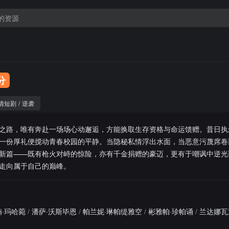
0分
情短剧
/
逆袭
之路，唯有奔赴一场场心动邂逅，方能换取生存资格与命运馈赠。昔日执
一份厚礼便搅动青春校园的平静。当隐秘私情浮出水面，当恶意污蔑席卷
新篇——既有枪火对峙的惊险，亦有千金捐赠的豪迈，更有于嘲讽中逆光
走向属于自己的巅峰。
·玛哈菀
/
潘萨·沃斯毕恩
/
帕兰妮·琳帕缇雅空
/
彬雅帕·珍帕诵
/
兰达娜瓦