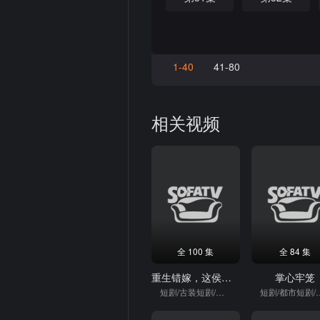
1-40
41-80
相关视频
全 100 集
全 84 集
重生错嫁，这侯门主母我当定了
掌心牢笼
短剧/古装短剧/重生
短剧/都市