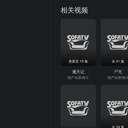
相关视频
更新至 16 集
全 41 集
魔天记
尸兄
国产动漫/格斗
国产动漫/格
全 24 集