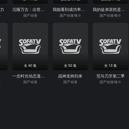
大力
沉睡万古：出世横推诸天动态漫画
我能看到成功率第三季
我的徒弟居然是女帝动态漫画
斗
国产动漫
国产动漫/格斗
国产动漫/格斗
全 40 集
全 50 集
全 13 集
一念时光动态漫画第1季
战神龙帅归来
范马刃牙第二季
/格斗
国产动漫
国产动漫
国产动漫/格斗