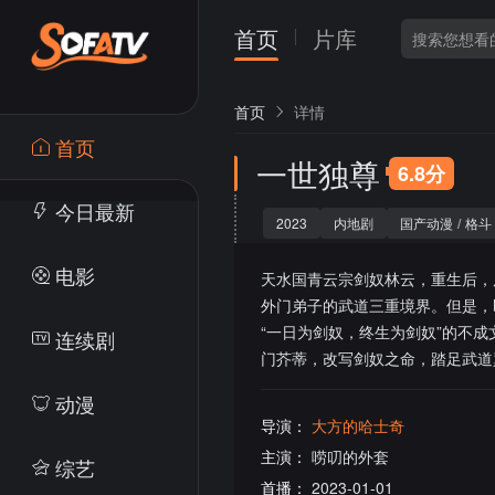
首页
片库
首页
详情
首页
一世独尊
6.8分
今日最新
2023
内地剧
国产动漫
/
格斗
电影
天水国青云宗剑奴林云，重生后，
外门弟子的武道三重境界。但是，
“一日为剑奴，终生为剑奴”的不成
连续剧
门芥蒂，改写剑奴之命，踏足武道
动漫
导演：
大方的哈士奇
主演：
唠叨的外套
综艺
首播：
2023-01-01