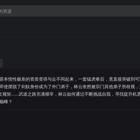
原本悟性极差的资质变得与众不同起来，一套猛虎拳后，竟直接突破到可
即使摆脱了剑奴身份成为了外门弟子，林云依然被宗门其他弟子所歧视，
文规矩......武道之路充满艰辛，林云如何通过不断挑战自我，寻找提升机
巅峰？