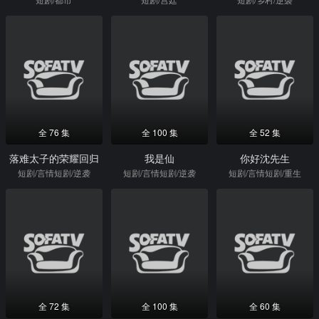
全 76 集
全 100 集
全 52 集
落难太子的荣耀回归
我是仙
你好沈先生
短剧/言情短剧/逆袭
短剧/言情短剧/逆袭
短剧/言情短剧/重生
全 72 集
全 100 集
全 60 集