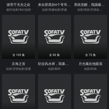
谢罪于无光之处
来自星星的4个哥哥都宠我
系统觉醒，我踢爆联赛
虐恋/短剧/奇幻短剧
短剧/穿越短剧/穿越
短剧/系统/言情短剧/逆袭
全 103 集
全 92 集
全 72 集
京海之首
职业风水师，我暴打厉鬼
月光藏在他眼底
短剧/言情短剧/逆袭
短剧/都市
短剧/职场