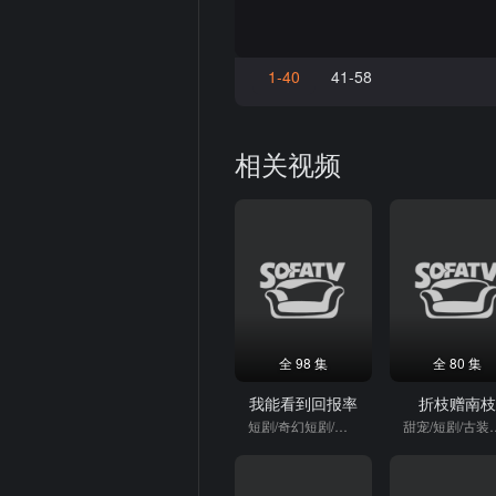
1-40
41-58
相关视频
全 98 集
全 80 集
我能看到回报率
折枝赠南
短剧/奇幻短剧/逆袭
甜宠/短剧