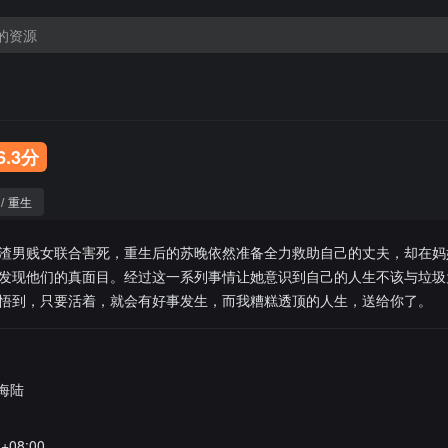
6.3分
/
重生
渣男贱女联合害死，重生后的苏晚依然准备全力救助自己的丈夫，却在妈
发现他们的真面目。经过这一系列事情让她意识到自己的人生不该与垃圾
悟到，只要活着，就会有好事发生，而我糟糕透顶的人生，送给你了。
海陆
1+08:00