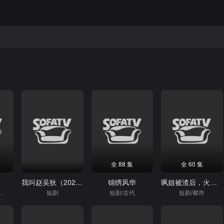
全 88 集
全 60 集
枝
我叫赵吴狄（2026）
锦绣风华
飒姐被渣后，火力全开
/古装短剧
短剧
短剧/古代
短剧/都市