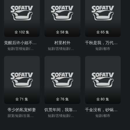
全 102 集
全 58 集
全 65 集
觉醒后许小姐不再原谅
村里村外
千秋是我，万代也是我
短剧/言情短剧/逆袭
短剧/言情短剧/逆袭
短剧/都市
全 71 集
全 76 集
全 80 集
帝少的私宠鲜妻
饥荒年间，我靠三宝发家致富
千金没有，砂锅大的拳头倒有一个
甜宠/短剧/古装短剧
短剧/言情短剧/逆袭
短剧/都市