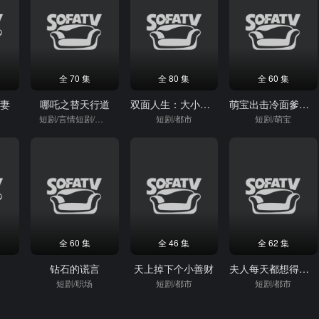
全 70 集
全 80 集
全 60 集
孕妻
哪吒之替天行道
双面人生：大小姐请自重
萌宝出击冷面爹地哪里逃
短剧/言情短剧/逆袭
短剧/都市
短剧/萌宝
全 60 集
全 46 集
全 62 集
钻石的谎言
天上掉下个小善财
夫人每天都想得寸进尺
短剧/职场
短剧/都市
短剧/都市