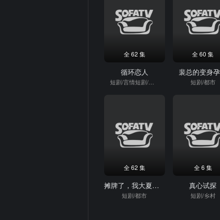
全 62 集
全 60 集
循环恋人
裴总的变身
短剧/言情短剧/重生
短剧/都市
全 62 集
全 6 集
摊牌了，我大夏豢龙人
真心试探
短剧/都市
短剧/乡村