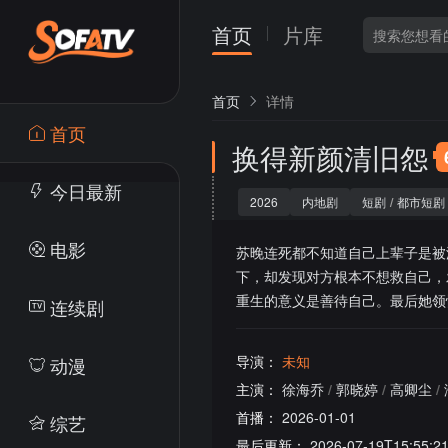
首页
片库
首页
详情
首页
换得新颜清旧怨
今日最新
2026
内地剧
短剧
/
都市短剧
电影
苏晚连死都不知道自己上辈子是被
下，却发现对方根本不想救自己，
重生的意义是善待自己。最后她领
连续剧
导演：
未知
动漫
主演：
徐海乔
/
郭晓婷
/
高卿尘
/
首播：
2026-01-01
综艺
最后更新：
2026-07-19T15:55:2