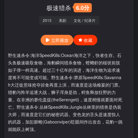
极速猎杀
6.0分
2013
美剧
文化
/
纪录片
立即播放
收藏
野生速杀令:海洋SpeedKills:Ocean海洋之下，快者生存。石
头鱼极速吸取食物，海豹瞬间猎杀食物，螳螂虾的槌状前肢
如子弹一样高速。超过三十亿年的演进，海洋生物为追求速
度将不可能变成可能。野生速杀令:莽原SpeedKills:Savanna
h大迁徙意味抢夺掠食再度上演，而速度是这场飨宴的门票。
猎豹与羚羊追逐大战，狮子浑身是劲，鳄鱼释放狂野的力
量。在非洲的赛伦盖提(theSerengeti)，速度稍慢就要面对死
亡。野生速杀令:丛林SpeedKills:Jungle丛林里的猎兽是伪装
大师，而速度是它们的秘密武器。变色龙的舌头是速度惊人
的武器，加彭膨蝰(Gaboonviper)眨眼间作出攻击，花豹一跳
就能跃上树顶。