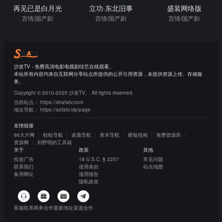
再见已是白月光
立功·东北旧事
盛装网络版
言情/国产剧
言情/国产剧
言情/国产剧
沙发TV - 免费高清电影电视剧综艺在线观看。
本站所有内容均来自互联网分享站点所提供的公开引用资源，未提供资源上传、存储服
务。
Copyright © 2010-2025 沙发TV。 All rights reserved.
当前站点：
https://shafatv.com
地址导航：
https://sofatv.vip/page
友情链接
66大片网
蛙蛙导航
迷鹿导航
青禾导航
硬核指南
免费资源库
资源网
刘野明的工具箱
关于
政策
其他
投放广告
18 U.S.C. § 2257
常见问题
联系我们
使用条款
站点地图
备用网址
滥用报告
隐私政策
客服联系
商务合作
最新地址
渠道合作