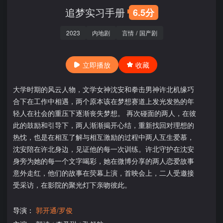
追梦实习手册
6.5分
2023
内地剧
言情
/
国产剧
立即播放
收藏
大学时期的风云人物，文学女神沈安和拳击男神许北机缘巧
合下在工作中相遇，两个原本该在梦想赛道上发光发热的年
轻人在社会的重压下逐渐丧失梦想。 再次碰面的两人，在彼
此的鼓励和引导下，两人渐渐揭开心结，重新找回对理想的
热忱，也是在相互了解与相互激励的过程中两人互生爱慕，
沈安陪在许北身边，见证他的每一次训练。许北守护在沈安
身旁为她的每一个文字喝彩，她在微博分享的两人恋爱故事
意外走红，他们的故事在荧幕上演，首映会上，二人受邀接
受采访，在影院的聚光灯下亲吻彼此。
导演：
郭开通/罗俊