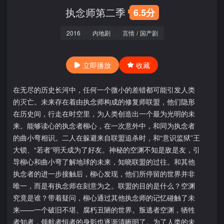
执念师第二季
6.5分
2016
内地剧
言情
/
国产剧
立即播放
收藏
在无尽的历史长河中，任何一个微小的差错都可能引发人类
的灭亡。未来存在着由执念师构成的修复师联盟，他们隐形
在历史间，行走在时空里，为人类创造出一个最为光明的未
来。能够读心的执念者柳心，在一次意外中，和同为执念者
的曲小弯相识。二人在躲避来自联盟追杀时，和“意识监狱”王
大锁、“若者”明天成为了好友。神秘的空渊不知是敌是友，引
导柳心和曲小弯了解地球的未来，知晓联盟的过往。和其他
执念者的进一步接触后，柳心发现，他们所停留的世界并非
唯一，而是有执念师在刻意为之。联盟的目的是什么？空渊
究竟是谁？带着疑问，柳心通过其他执念师的记忆碰触了未
来——一个破旧不堪、腐朽丑陋的世界。叛逃者空渊，牺牲
者知者，领航者恒者的身影也逐渐清晰明了。为了人类的未