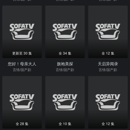
更新至 30 集
全 34 集
全 12 集
您好！母亲大人
旗袍美探
天启异闻录
言情/国产剧
言情/国产剧
言情/国产剧
全 28 集
全 10 集
全 12 集