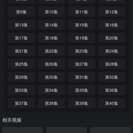
第9集
第10集
第11集
第12集
第13集
第14集
第15集
第16集
第17集
第18集
第19集
第20集
第21集
第22集
第23集
第24集
第25集
第26集
第27集
第28集
第29集
第30集
第31集
第32集
第33集
第34集
第35集
第36集
第37集
第38集
第39集
第40集
相关视频