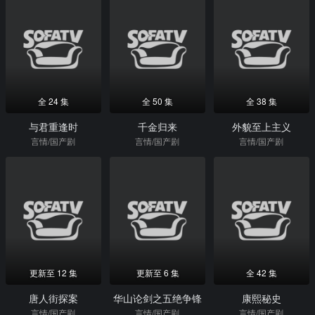
全 24 集
全 50 集
全 38 集
与君重逢时
千金归来
外貌至上主义
言情/国产剧
言情/国产剧
言情/国产剧
更新至 12 集
更新至 6 集
全 42 集
唐人街探案
华山论剑之五绝争锋
康熙秘史
言情/国产剧
言情/国产剧
言情/国产剧