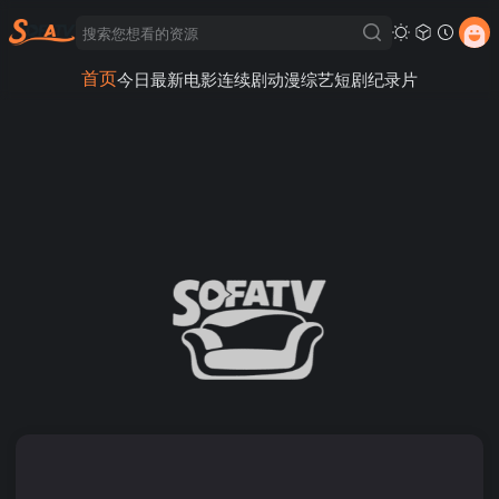
首页
今日最新
电影
连续剧
动漫
综艺
短剧
纪录片