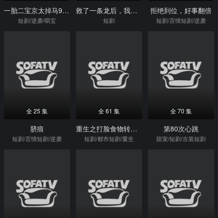
一胎二宝京太掉马99天
救了一条龙后，我走上致富路
拒绝到位，好事翻倍
短剧/逆袭/萌宝
短剧
短剧/言情短剧/逆袭
全 25 集
全 61 集
全 70 集
脐痕
重生之打脸食物转移的青梅
第80次心跳
短剧/言情短剧/逆袭
短剧/都市短剧/重生
甜宠/短剧/古装短剧