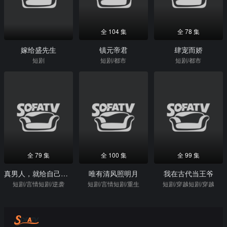
全 104 集
全 78 集
嫁给盛先生
镇元帝君
肆宠而娇
短剧
短剧/都市
短剧/都市
全 79 集
全 100 集
全 99 集
真男人，就给自己花钱
唯有清风照明月
我在古代当王爷
短剧/言情短剧/逆袭
短剧/言情短剧/重生
短剧/穿越短剧/穿越