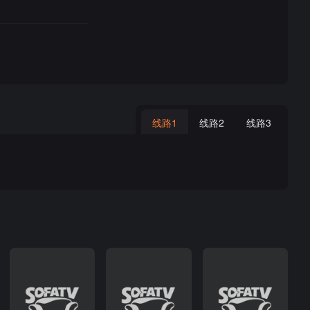
线路1
线路2
线路3