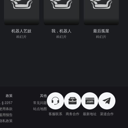
机器人艺妓
我，机器人
最后孤屋
科幻片
科幻片
科幻片
政策
其他
. § 2257
常见问题
使用条款
站点地图
客服联系
商务合作
最新地址
渠道合作
滥用报告
隐私政策