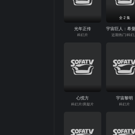
全 2 集
光年正传
科幻片
近期热门/科幻
心慌方
宇宙黎明
科幻片/悬疑片
科幻片