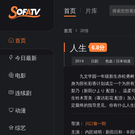
首页
片库
首页
详情
首页
人生
6.8分
今日最新
2014
日剧
热血
/
日本动漫
电影
九文学园一年级新生赤松勇树（
身为部长彩香计划成立一个为所有
梨乃（新田ひより 配音）、温柔
连续剧
生铃木育美（诹访彩花 配音）加
定最终的指导意见。你有什么人
动漫
导演：
川口敬一郎
综艺
主演：
内匠靖明
/
新田日和
/
丰田