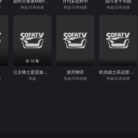
季
超时空要塞Macross
月刊妄想科学
战斗女子学园
漫
热血/日本动漫
热血/日本动漫
热血/日本动漫
全 12 集
公主骑士是蛮族的新娘
迷宫物语
机动战士高达雷霆宙域BANDITFLOWER
漫
热血
热血/日本动漫
热血/日本动漫