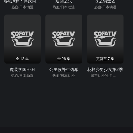
哆啦A梦：伴我同行2
逆回之矢
苍之骑士团
热血/日本动漫
热血/日本动漫
热血/日本动漫
全 12 集
全 26 集
更新至 7 集
魔装学园H×H
公主候补生佑希
花样少男少女第2季
热血/日本动漫
热血/日本动漫
国产动漫/七月新番/热血/日本动漫