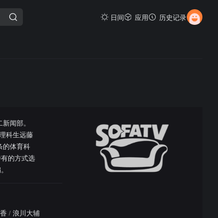
日间
应用
历史记录
二新闻部。
理科生远藤
条的体育科
特有的方式选
编。
香
/
浪川大辅