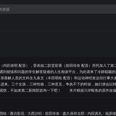
内匠靖明 配音），受表姐二阶堂彩香（前田玲奈 配音）所托加入了第
遇到烦恼和问题的学生解答疑难的人生相谈平台，为此请来了冷静聪颖的
可亲善解人意的文科生九条文（丰田萌绘 配音）和运动神经发达但行事大
入进来。三个女孩，三种性格，三种意见，争执不下的时候，她们便会以
生困扰，不如来第二新闻部咨询一下吧！ 本片根据川岸殴鱼的原作改
萌绘
/
诹访彩花
/
大西沙织
/
前田玲奈
/
森久保祥太郎
/
内田真礼
/
福原绫