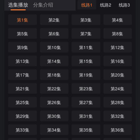
选集播放
分集介绍
线路1
线路2
线路3
第1集
第2集
第3集
第4集
第5集
第6集
第7集
第8集
第9集
第10集
第11集
第12集
第13集
第14集
第15集
第16集
第17集
第18集
第19集
第20集
第21集
第22集
第23集
第24集
第25集
第26集
第27集
第28集
第29集
第30集
第31集
第32集
第33集
第34集
第35集
第36集