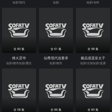
短剧/现代
短剧
短剧/乡村
全 80 集
全 61 集
全 98 集
烽火昙华
仙尊现代追妻录
极品逍遥皇太子
短剧/都市短剧/重生
短剧/都市
短剧/古装短剧/逆袭
全 58 集
全 86 集
全 80 集