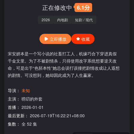
正在修改中
6.1分
2026
内地剧
短剧
/
现代
立即播放
收藏
宋安妍本是一个写小说的社畜打工人，机缘巧合下穿进真假
千金文里。为了不被剧情杀，只得使用改字系统想要逆天改
命，可是出于“色胚本性”她总会误打误撞把剧情改成让人遐想
的剧情。可没想到，她却因此成为了人生赢家。
导演：
未知
主演：
唠叨的外套
首播：
2026-01-01
最后更新：
2026-07-19T16:22:21+08:00
集数：
全 52 集