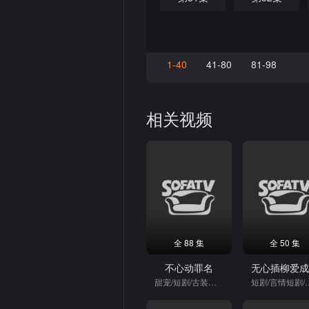
1-40
41-80
81-98
相关视频
全 88 集
全 50 集
不心动罪名
无心插柳爱
甜宠/短剧/古装短剧
短剧/言情