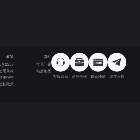
政策
其他
. § 2257
常见问题
使用条款
站点地图
客服联系
商务合作
最新地址
渠道合作
滥用报告
隐私政策