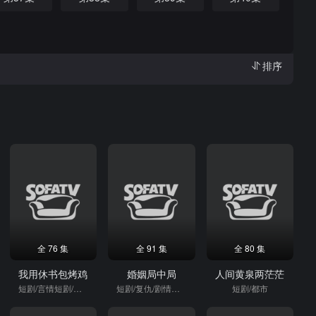
排序
全 76 集
全 91 集
全 80 集
我用休书包烤鸡
婚姻局中局
人间黄泉两茫茫
短剧/言情短剧/逆袭
短剧/复仇/剧情短剧
短剧/都市