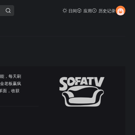
日间
应用
历史记录
异能，每天刷
帮金老板赢疯
革面，收获