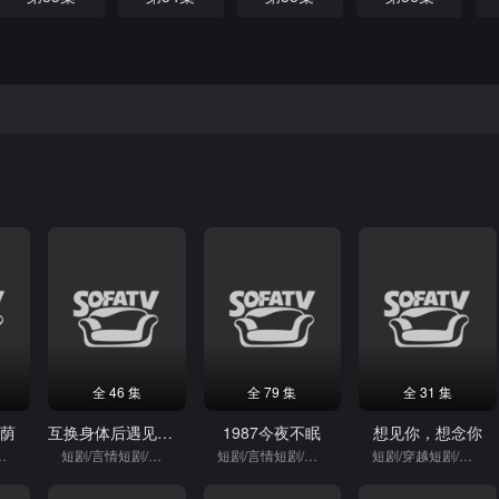
全 46 集
全 79 集
全 31 集
成荫
互换身体后遇见真爱
1987今夜不眠
想见你，想念你
短剧/逆袭
短剧/言情短剧/逆袭
短剧/言情短剧/逆袭
短剧/穿越短剧/穿越