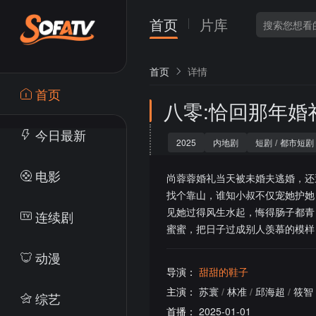
首页
片库
首页
详情
首页
八零:恰回那年婚
今日最新
2025
内地剧
短剧
/
都市短剧
电影
尚蓉蓉婚礼当天被未婚夫逃婚，还
找个靠山，谁知小叔不仅宠她护她
见她过得风生水起，悔得肠子都青
连续剧
蜜蜜，把日子过成别人羡慕的模样
动漫
导演：
甜甜的鞋子
主演：
苏寰
/
林准
/
邱海超
/
筱智
综艺
首播：
2025-01-01