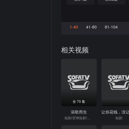
1-40
41-80
81-104
相关视频
全 70 集
浴歌而生
短剧/言情短剧/逆袭
短剧