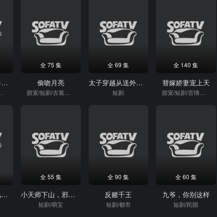
全 75 集
全 69 集
全 140 集
乖宝一笑！九爷心狂跳
偷吻月亮
太子穿越从送外卖崛起
替嫁娇妻宠上天
/古装短剧
甜宠/短剧/古装短剧
短剧
甜宠/短剧/言情短剧
全 55 集
全 90 集
全 60 集
乡下老妈绝代风华第二季
小天师下山，邪祟们颤抖吧
反赌千王
九爷，你别这样
短剧/萌宝
短剧/都市
短剧/民国