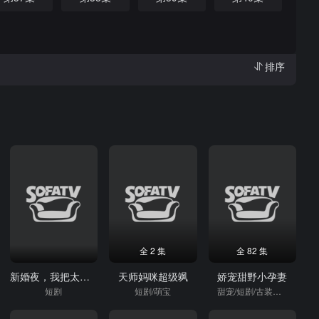
排序
全 2 集
全 82 集
新婚夜，我把太子打哭了
天师妈咪超级飒
娇宠甜野小孕妻
短剧
短剧/萌宝
甜宠/短剧/古装短剧