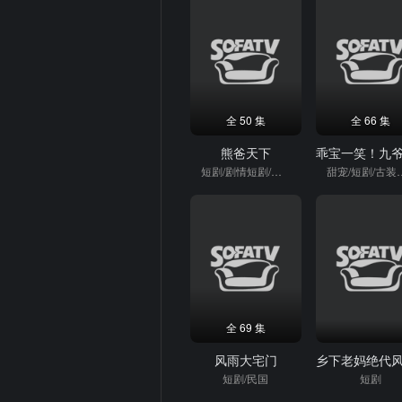
全 50 集
全 66 集
熊爸天下
短剧/剧情短剧/强者
甜宠/短剧
全 69 集
风雨大宅门
短剧/民国
短剧