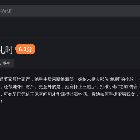
礼时
6.3分
/
重生
遭婆家算计家产，她重生后果断换新郎，嫁给未婚夫那位“绝嗣”的小叔！
，还帮她夺回财产。更意外的是，她竟怀上三胞胎，打破小叔“绝嗣”传言
，可她早已凭借玉佩空间和才华赚得盆满钵满。看她如何手撕渣男贱女，
！