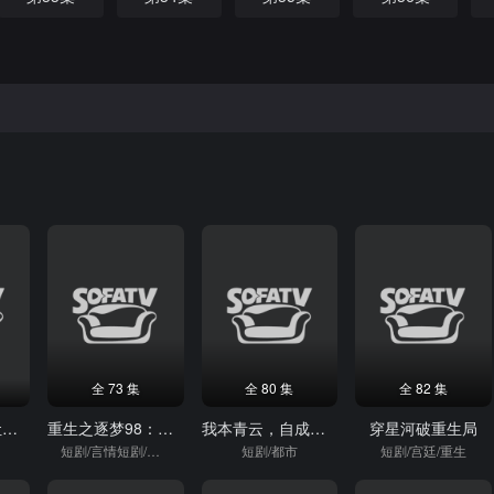
全 73 集
全 80 集
全 82 集
让你花钱，没让你带全村致富
重生之逐梦98：正义与财富同行
我本青云，自成峰峦
穿星河破重生局
短剧/言情短剧/逆袭
短剧/都市
短剧/宫廷/重生