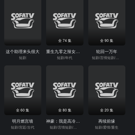
全 74 集
全 90 集
这个助理来头很大
重生九零之辣女来了
轮回一万年
短剧
短剧/年代
短剧/言情短剧/逆袭
全 60 集
全 80 集
全 20 集
明月燃宫墙
神豪：我是高冷系男神
再续前缘
短剧/宫廷/古代
短剧/言情短剧/逆袭
短剧/爱情/重生