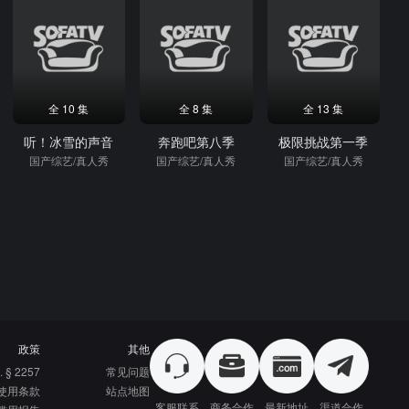
全 10 集
全 8 集
全 13 集
听！冰雪的声音
奔跑吧第八季
极限挑战第一季
国产综艺/真人秀
国产综艺/真人秀
国产综艺/真人秀
政策
其他
. § 2257
常见问题
使用条款
站点地图
客服联系
商务合作
最新地址
渠道合作