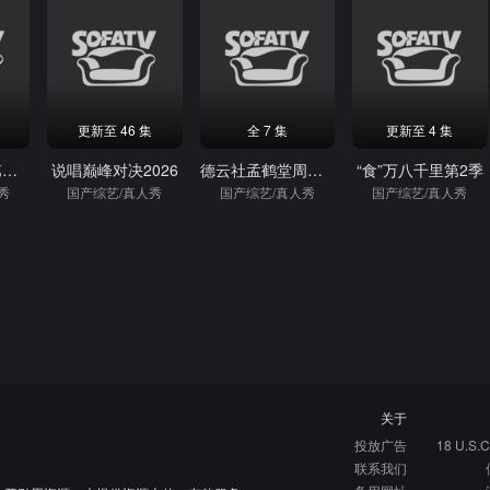
更新至 46 集
全 7 集
更新至 4 集
这！就是街舞第五季
说唱巅峰对决2026
德云社孟鹤堂周九良相声专场长沙站
“食”万八千里第2季
秀
国产综艺/真人秀
国产综艺/真人秀
国产综艺/真人秀
关于
投放广告
18 U.S.C
联系我们