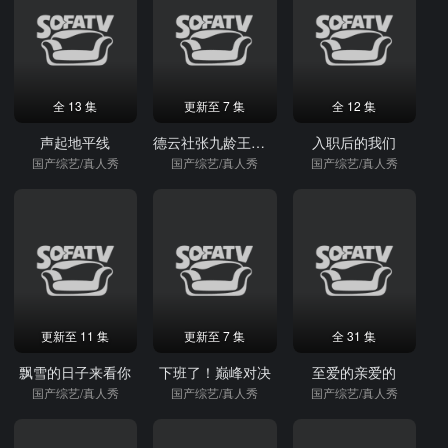
全 13 集
更新至 7 集
全 12 集
声起地平线
德云社张九龄王九龙相声专场郑州站2022
入职后的我们
国产综艺/真人秀
国产综艺/真人秀
国产综艺/真人秀
更新至 11 集
更新至 7 集
全 31 集
飘雪的日子来看你
下班了！巅峰对决
至爱的亲爱的
国产综艺/真人秀
国产综艺/真人秀
国产综艺/真人秀