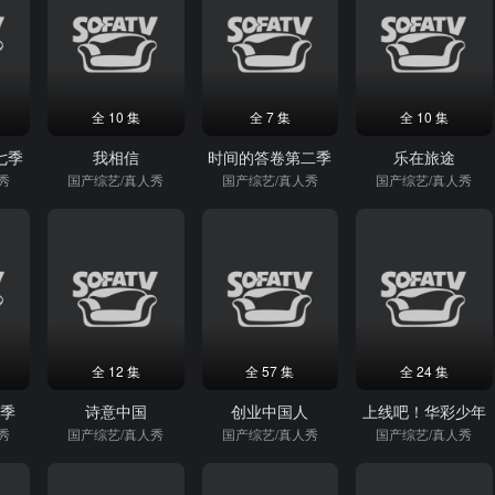
全 10 集
全 7 集
全 10 集
七季
我相信
时间的答卷第二季
乐在旅途
秀
国产综艺/真人秀
国产综艺/真人秀
国产综艺/真人秀
全 12 集
全 57 集
全 24 集
一季
诗意中国
创业中国人
上线吧！华彩少年
秀
国产综艺/真人秀
国产综艺/真人秀
国产综艺/真人秀