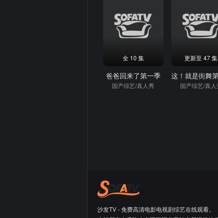
全 10 集
更新至 47 集
爸爸回来了第一季
国产综艺/真人秀
国产综艺/真人
沙发TV - 免费高清电影电视剧综艺在线观看。