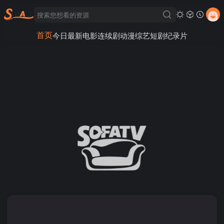
首页
今日最新
电影
连续剧
动漫
综艺
短剧
纪录片