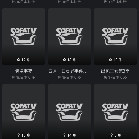
热血/日本动漫
热血/日本动漫
热血/日本动漫
全 12 集
全 13 集
全 12 集
偶像事变
四月一日灵异事件簿·继
出包王女第3季
热血/日本动漫
热血/日本动漫
热血/日本动漫
全 13 集
全 14 集
全 5 集