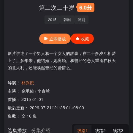
第二次二十岁
6.0分
2015
韩剧
韩剧
立即播放
收藏
影片讲述了一个男人和一个女人的故事，在二十多岁互相爱
上了。多年来，他结婚，她离婚。和曾经的恋人重逢在秋天
的意大利，还能唤起曾经的爱情么。
导演：
朴兴识
主演：
金承佑
/
李泰兰
首播：
2015-01-01
最后更新：
2026-07-21T21:25:01+08:00
集数：
全 16 集
选集播放
分集介绍
线路1
线路2
线路3