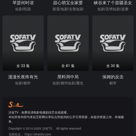
琴瑟何时谐
甜心萌宝全家爱
峡谷来了个苗疆圣女
短剧/民国
甜宠/短剧/古装短剧
短剧/言情短剧/逆袭
全 33 集
全 81 集
全 30 集
漫漫长夜终有光
黑料局中局
保姆的反击
短剧/都市
短剧/都市短剧/重生
都市
沙发TV - 免费高清电影电视剧综艺在线观看。
本站所有内容均来自互联网分享站点所提供的公开引用资源，未提供资源上传、存储服
务。
Copyright © 2010-2025 沙发TV。 All rights reserved.
当前站点：
https://shafatv.com