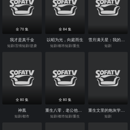
全 70 集
全 84 集
我才是真千金
以昭为光，向庭而生
雪月满天星：我的老板竟是前女友妹妹
短剧/言情短剧/逆袭
短剧/都市短剧/重生
短剧
全 80 集
全 80 集
神凰
重生八零，老公他深情又黏人
重生文里的炮灰学渣路人甲
短剧/都市
短剧/都市短剧/重生
短剧