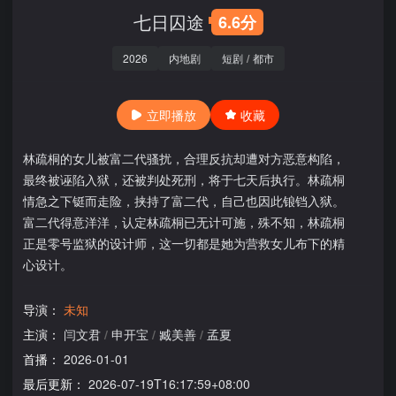
七日囚途
6.6分
2026
内地剧
短剧
/
都市
立即播放
收藏
林疏桐的女儿被富二代骚扰，合理反抗却遭对方恶意构陷，
最终被诬陷入狱，还被判处死刑，将于七天后执行。林疏桐
情急之下铤而走险，挟持了富二代，自己也因此锒铛入狱。
富二代得意洋洋，认定林疏桐已无计可施，殊不知，林疏桐
正是零号监狱的设计师，这一切都是她为营救女儿布下的精
心设计。
导演：
未知
主演：
闫文君
/
申开宝
/
臧美善
/
孟夏
首播：
2026-01-01
最后更新：
2026-07-19T16:17:59+08:00