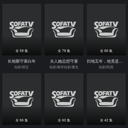
全 59 集
全 79 集
全 66 集
长相厮守慕白年
夫人她总想守寡
扫地五年，他竟是天下第一
短剧/萌宝
短剧/都市短剧/重生
短剧/民国
全 66 集
全 60 集
全 42 集