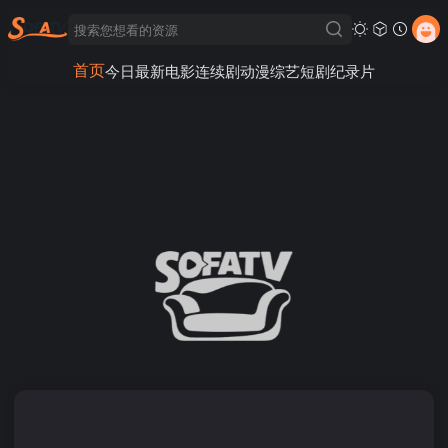
首页
今日最新
电影
连续剧
动漫
综艺
短剧
纪录片