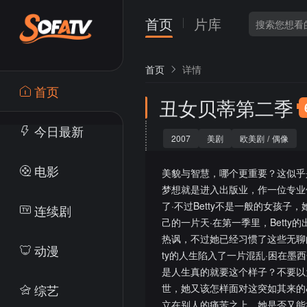
首页
片库
首页
详情
首页
丑女贝蒂第二季
今日最新
2007
美剧
欧美剧
/
偶像
电影
美貌与智慧，哪个更重要？这似乎是个
梦想就是进入出版业，作一位专业
了·不过Betty不是一般的女孩
连续剧
己的一片天·在第一季里，Betty
热讽，不过她已经习惯了这些无聊的
动漫
ty的人生陷入了一片混乱·困在墨西
是人生真的就要这个样子？不要以为
综艺
世，她又该怎样面对这突如其来的&qu
立在别人的痛苦之上，她是否又能