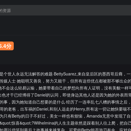
6.4分
世人永远无法解答的难题·BettySuarez,来自皇后区的墨西哥后裔，
传媒人士·她聪明又善良，努力又能干，但所有这些优点都被那不够出众
子，她不会这么轻易认输，她要带着自己的梦想向所有人证明，没有美貌一样
的出色才干已经博得了Daniel的认同，即使身边其他人还是因为她的外表而
事，因为她知道自己想要的是什么·经历了一连串乱七八糟的事情之后，77mi
哥的老爸，出车祸的Daniel,和别人远走的Henry,所有这一切让她快要喘
只有Betty的日子不好过，美女一样也有烦恼，Amanda无意中发现了
ot;惊喜&quot;?Wilhelmina的人生主题依然是踩着别人往上爬，把
如愿以偿笑到最后？故事越来越复杂，可爱的Betty能否游刃有余，应对