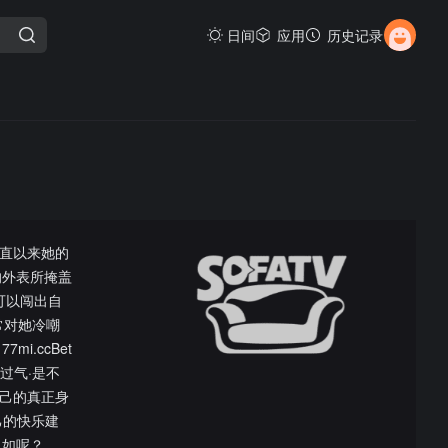
日间
应用
历史记录
一直以来她的
的外表所掩盖
可以闯出自
常对她冷嘲
.ccBet
不过气·是不
自己的真正身
自己的快乐建
自如呢？