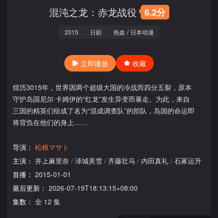
混沌之龙：赤龙战役
6.2分
2015
日剧
热血
/
日本动漫
立即播放
收藏
煌历3015年，世界因两个超级大国的冷战而四分五裂，原本
守护岛国尼尔·卡姆伊的“红龙”发生异变而暴走。为此，来自
三国的精英们组成了名为“混成调查队”的部队，岛国的命运即
将背负在他们的身上……
导演：
松根マサト
主演：
井上麻里奈
/
泽城美雪
/
齐藤壮马
/
内田真礼
/
石冢运升
首播：
2015-01-01
最后更新：
2026-07-19T18:13:15+08:00
集数：
全 12 集