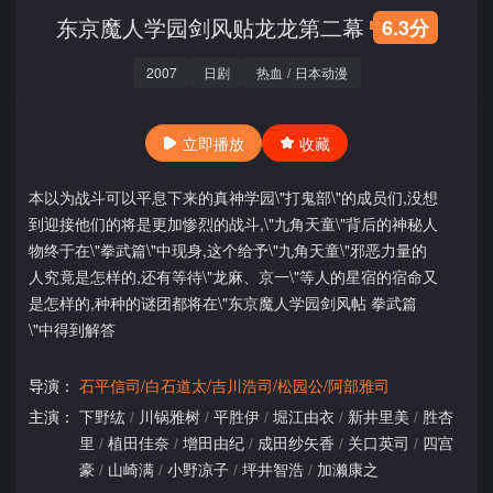
东京魔人学园剑风贴龙龙第二幕
6.3分
2007
日剧
热血
/
日本动漫
立即播放
收藏
本以为战斗可以平息下来的真神学园\"打鬼部\"的成员们,没想
到迎接他们的将是更加惨烈的战斗,\"九角天童\"背后的神秘人
物终于在\"拳武篇\"中现身,这个给予\"九角天童\"邪恶力量的
人究竟是怎样的,还有等待\"龙麻、京一\"等人的星宿的宿命又
是怎样的,种种的谜团都将在\"东京魔人学园剑风帖 拳武篇
\"中得到解答
导演：
石平信司/白石道太/吉川浩司/松园公/阿部雅司
主演：
下野纮
/
川锅雅树
/
平胜伊
/
堀江由衣
/
新井里美
/
胜杏
里
/
植田佳奈
/
增田由纪
/
成田纱矢香
/
关口英司
/
四宫
豪
/
山崎满
/
小野凉子
/
坪井智浩
/
加濑康之