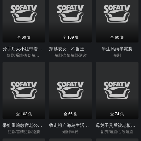
全 60 集
全 109 集
全 60 集
分手后大小姐带着系统回来了
穿越农女，不当王妃只搞钱
半生风雨半霓裳
短剧/系统/奇幻短剧/重生
短剧/言情短剧/逆袭
短剧
全 102 集
全 66 集
全 74 集
带娃重追教官老公：我靠美食爆火
收走祖产海岛生活美滋滋
母凭子贵后被老板全家宠上天
短剧/言情短剧/逆袭
短剧/年代
甜宠/短剧/古装短剧