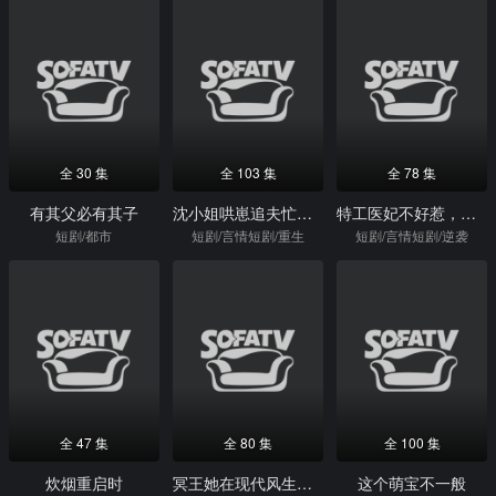
全 30 集
全 103 集
全 78 集
有其父必有其子
沈小姐哄崽追夫忙不停
特工医妃不好惹，病娇王爷到处追
短剧/都市
短剧/言情短剧/重生
短剧/言情短剧/逆袭
全 47 集
全 80 集
全 100 集
炊烟重启时
冥王她在现代风生水起
这个萌宝不一般