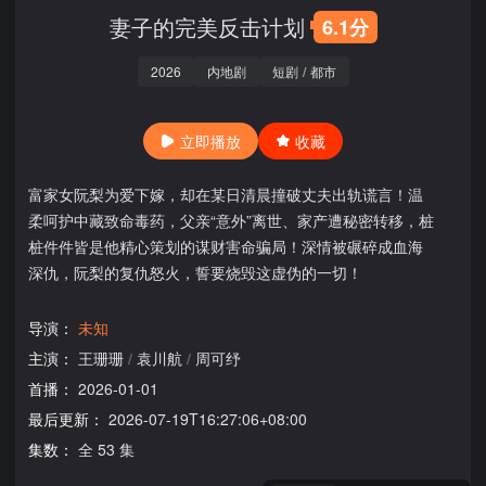
妻子的完美反击计划
6.1分
2026
内地剧
短剧
/
都市
立即播放
收藏
富家女阮梨为爱下嫁，却在某日清晨撞破丈夫出轨谎言！温
柔呵护中藏致命毒药，父亲“意外”离世、家产遭秘密转移，桩
桩件件皆是他精心策划的谋财害命骗局！深情被碾碎成血海
深仇，阮梨的复仇怒火，誓要烧毁这虚伪的一切！
导演：
未知
主演：
王珊珊
/
袁川航
/
周可纾
首播：
2026-01-01
最后更新：
2026-07-19T16:27:06+08:00
集数：
全 53 集