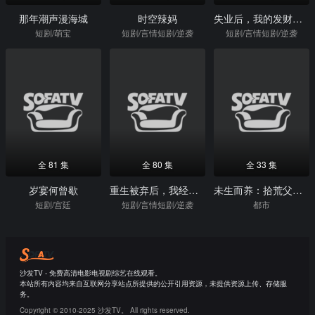
那年潮声漫海城
时空辣妈
失业后，我的发财情报每日刷新
短剧/萌宝
短剧/言情短剧/逆袭
短剧/言情短剧/逆袭
全 81 集
全 80 集
全 33 集
岁宴何曾歇
重生被弃后，我经略商海
未生而养：拾荒父亲的人间大义
短剧/宫廷
短剧/言情短剧/逆袭
都市
沙发TV - 免费高清电影电视剧综艺在线观看。
本站所有内容均来自互联网分享站点所提供的公开引用资源，未提供资源上传、存储服
务。
Copyright © 2010-2025 沙发TV。 All rights reserved.