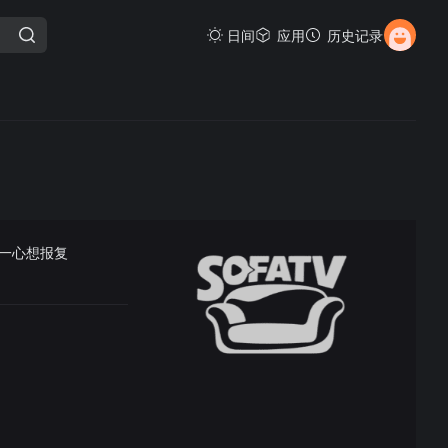
日间
应用
历史记录
一心想报复