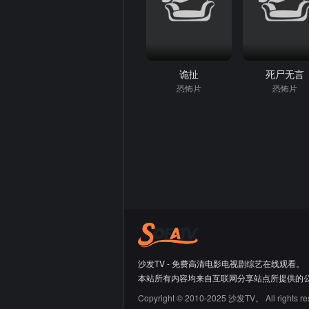
诡扯
死尸无言
恐怖片
恐怖片
沙发TV - 免费高清电影电视剧综艺在线观看。
本站所有内容均来自互联网分享站点所提供的
Copyright © 2010-2025 沙发TV。 All rights re