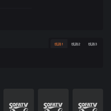
线路1
线路2
线路3