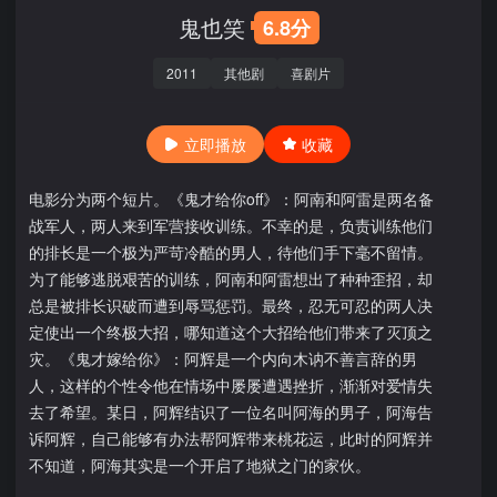
鬼也笑
6.8分
2011
其他剧
喜剧片
立即播放
收藏
电影分为两个短片。《鬼才给你off》：阿南和阿雷是两名备
战军人，两人来到军营接收训练。不幸的是，负责训练他们
的排长是一个极为严苛冷酷的男人，待他们手下毫不留情。
为了能够逃脱艰苦的训练，阿南和阿雷想出了种种歪招，却
总是被排长识破而遭到辱骂惩罚。最终，忍无可忍的两人决
定使出一个终极大招，哪知道这个大招给他们带来了灭顶之
灾。《鬼才嫁给你》：阿辉是一个内向木讷不善言辞的男
人，这样的个性令他在情场中屡屡遭遇挫折，渐渐对爱情失
去了希望。某日，阿辉结识了一位名叫阿海的男子，阿海告
诉阿辉，自己能够有办法帮阿辉带来桃花运，此时的阿辉并
不知道，阿海其实是一个开启了地狱之门的家伙。