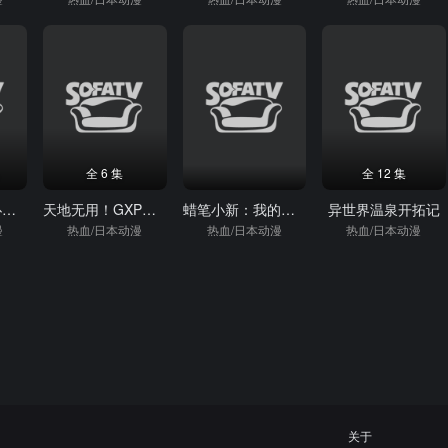
全 6 集
全 12 集
最近雇佣的女仆有点奇怪
天地无用！GXP乐园始动篇
蜡笔小新：我的搬家物语仙人掌大袭击
异世界温泉开拓记
漫
热血/日本动漫
热血/日本动漫
热血/日本动漫
关于