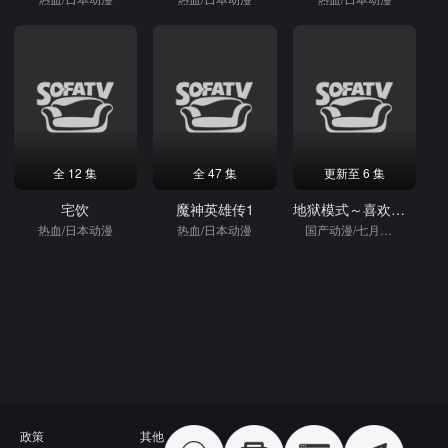
全 12 集
全 47 集
更新至 6 集
宅饮
魔神英雄传1
地狱模式～喜欢速通游戏的玩家在废设定异世界无双～第2季
热血/日本动漫
热血/日本动漫
国产动漫/七月新番/热血/日本动漫
政策
其他