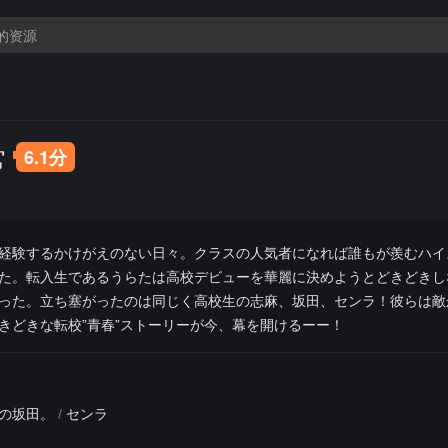
常
6.1分
経験するかけがえのない日々。クラスの人気者になれば誰もが羨むハイ
た。転入生であるうらたは高校デビューを華麗に決めようとどきどきし
った。立ち塞がったのは同じく高校生の志麻、坂田、センラ！彼らは敵
きどきな転校”青春”ストーリーが今、幕を開けるーー！
の坂田。
/
センラ