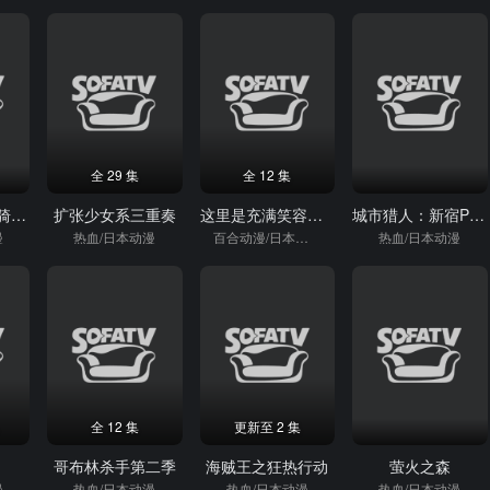
全 29 集
全 12 集
V-CINEXT假面骑士极狐邪魔徒·觉醒
扩张少女系三重奏
这里是充满笑容的职场。
城市猎人：新宿PRIVATEEYES
漫
热血/日本动漫
百合动漫/日本动漫
热血/日本动漫
全 12 集
更新至 2 集
哥布林杀手第二季
海贼王之狂热行动
萤火之森
漫
热血/日本动漫
热血/日本动漫
热血/日本动漫