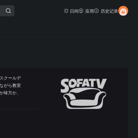
日间
应用
历史记录
スクールデ
ながら教室
か味方か、