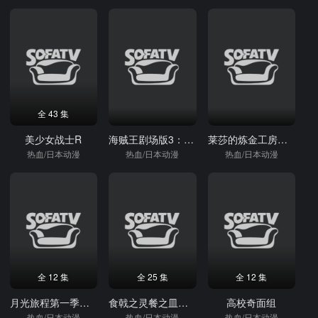
全 43 集
美少女战士R
海贼王剧场版3：珍兽岛的乔巴王国
莱莎的炼金工房～常暗女王与秘密藏身处
热血/日本动漫
热血/日本动漫
热血/日本动漫
全 12 集
全 25 集
全 12 集
月光旅程第一季：升空
食戟之灵餐之皿远月列车篇
高校奇面组
热血/日本动漫
热血/日本动漫
热血/日本动漫