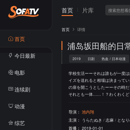
首页
片库
首页
详情
首页
浦岛坂田船的日
今日最新
2019
日剧
热血
/
日本动漫
电影
学校生活ーーそれは誰もが一度は
イズを送れると相場は決まってい
の扉を開こうとしたーーその時だ
连续剧
それとも一体……！？わくわくど
动漫
导演：
池内翔
主演：
うらたぬき
/
志麻
/
となり
综艺
首播：
2019-01-01