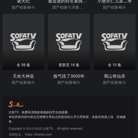
诸天纪
被追放的转生重骑士用游戏知识开无双
小鹿杏仁儿第二季
国产动漫/格斗
国产动漫/七月新番/热血/日本动漫
国产动漫/格斗
全 39 集
更新至 16 集
全 10 集
天命大神皇
炼气练了3000年
蜀山奇仙录
国产动漫/格斗
国产动漫/格斗
国产动漫/格斗
沙发TV - 免费高清电影电视剧综艺在线观看。
本站所有内容均来自互联网分享站点所提供的公开引用资源，未提供资源上传、存储服
务。
Copyright © 2010-2025 沙发TV。 All rights reserved.
当前站点：
https://shafatv.com