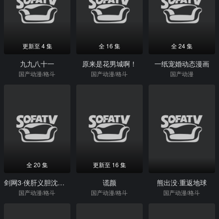
更新至 4 集
全 16 集
全 24 集
九九八十一
原来是花男城啊！
一纸宠婚动态漫画
国产动漫/格斗
国产动漫/格斗
国产动漫
全 20 集
更新至 16 集
剑网3·侠肝义胆沈剑心之长漂
谎颜
熊出没·重返地球
国产动漫/格斗
国产动漫/格斗
国产动漫/格斗