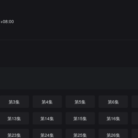
7+08:00
第3集
第4集
第5集
第6集
第13集
第14集
第15集
第16集
第23集
第24集
第25集
第26集