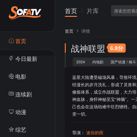
首页
片库
首页
详情
首页
战神联盟
6.8分
今日最新
2024
内地剧
国产动漫
/
格斗
电影
蓝星大陆遭受磁场风暴，导致环境
经漫长的岁月洗礼，形成了灵兽和
修炼体系，成立作战联盟，大力培
连续剧
神血脉，身怀神秘至宝“神脑”。
己也会在这场劫难中壮烈牺牲。自
动漫
变一切。
综艺
导演：
迷你的雨