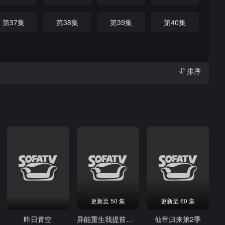
第37集
第38集
第39集
第40集
排序
更新至 50 集
更新至 60 集
昨日青空
异能重生我提前登顶动态漫画
仙帝归来第2季