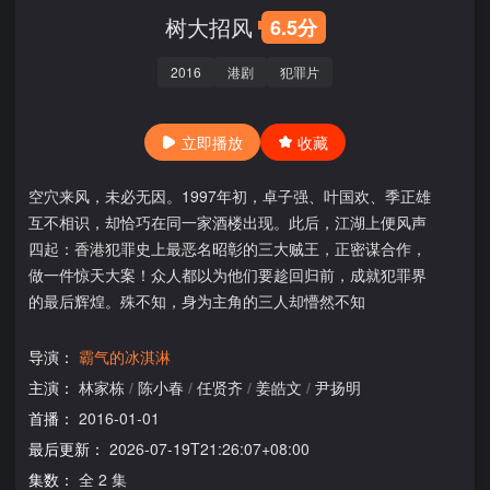
树大招风
6.5分
2016
港剧
犯罪片
立即播放
收藏
空穴来风，未必无因。1997年初，卓子强、叶国欢、季正雄
互不相识，却恰巧在同一家酒楼出现。此后，江湖上便风声
四起：香港犯罪史上最恶名昭彰的三大贼王，正密谋合作，
做一件惊天大案！众人都以为他们要趁回归前，成就犯罪界
的最后辉煌。殊不知，身为主角的三人却懵然不知
导演：
霸气的冰淇淋
主演：
林家栋
/
陈小春
/
任贤齐
/
姜皓文
/
尹扬明
首播：
2016-01-01
最后更新：
2026-07-19T21:26:07+08:00
集数：
全 2 集