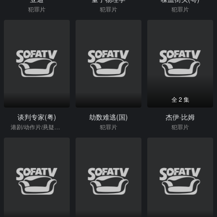
犯罪片
犯罪片
犯罪片
全 2 集
谈判专家(粤)
劫数难逃(国)
杰伊·比姆
港剧/动作片/悬疑片/惊悚片
犯罪片
犯罪片