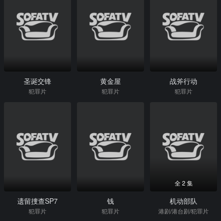
圣诞交锋
黄金屋
战斧行动
犯罪片
犯罪片
犯罪片
全 2 集
遗留捜查SP7
钱
机动部队
犯罪片
犯罪片
港剧/港台剧/犯罪片