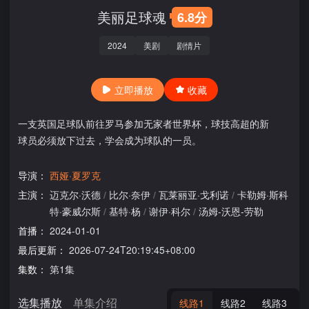
美丽足球魂
6.8分
2024
美剧
剧情片
立即播放
收藏
一支英国足球队前往罗马参加无家者世界杯，球技高超的新
球员必须放下过去，学会成为球队的一员。
导演：
西娅·夏罗克
主演：
迈克尔·沃德
/
比尔·奈伊
/
瓦莱丽亚·戈利诺
/
卡勒姆·斯科
特·豪威尔斯
/
基特·杨
/
谢伊·科尔
/
汤姆-沃恩-劳勒
首播：
2024-01-01
最后更新：
2026-07-24T20:19:45+08:00
集数：
第1集
选集播放
单集介绍
线路1
线路2
线路3