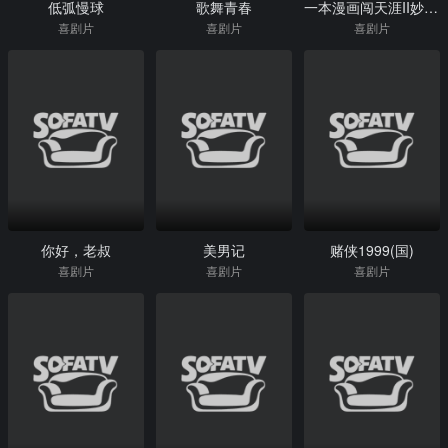
低弧慢球
歌舞青春
一本漫画闯天涯II妙想天开
喜剧片
喜剧片
喜剧片
你好，老叔
美男记
赌侠1999(国)
喜剧片
喜剧片
喜剧片