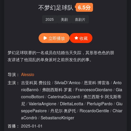
不梦幻足球队
6.5分
2025
美剧
喜剧片
立即播放
收藏
梦幻足球联赛的一名成员在结婚当天失踪，其形形色色的朋
友讲述了他混乱的单身派对之前所发生的的事。
导演：
Alessio
主演：
吉亚科莫·费拉拉
/
SilviaD\'Amico
/
恩里科·博雷洛
/
Anto
nioBannò
/
弗朗西斯科·罗素
/
FrancescoGiordano
/
Gia
comoBottoni
/
CaterinaGuzzanti
/
弗兰西斯卡·阿戈斯蒂
尼
/
ValeriaAngione
/
DilettaLeotta
/
PierluigiPardo
/
Giu
seppePastore
/
丹尼尔·奥萨托
/
RiccardoGentile
/
Chiar
aCondrò
/
SebastianoKiniger
首播：
2025-01-01