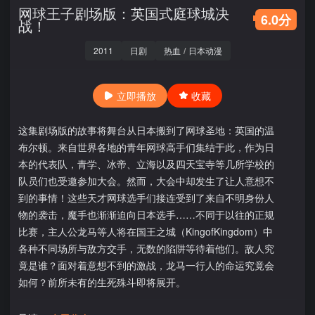
网球王子剧场版：英国式庭球城决
6.0分
战！
2011
日剧
热血
/
日本动漫
立即播放
收藏
这集剧场版的故事将舞台从日本搬到了网球圣地：英国的温
布尔顿。来自世界各地的青年网球高手们集结于此，作为日
本的代表队，青学、冰帝、立海以及四天宝寺等几所学校的
队员们也受邀参加大会。然而，大会中却发生了让人意想不
到的事情！这些天才网球选手们接连受到了来自不明身份人
物的袭击，魔手也渐渐迫向日本选手……不同于以往的正规
比赛，主人公龙马等人将在国王之城（KingofKingdom）中
各种不同场所与敌方交手，无数的陷阱等待着他们。敌人究
竟是谁？面对着意想不到的激战，龙马一行人的命运究竟会
如何？前所未有的生死殊斗即将展开。