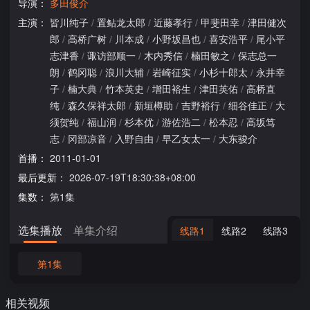
导演：
多田俊介
主演：
皆川纯子
/
置鲇龙太郎
/
近藤孝行
/
甲斐田幸
/
津田健次
郎
/
高桥广树
/
川本成
/
小野坂昌也
/
喜安浩平
/
尾小平
志津香
/
诹访部顺一
/
木内秀信
/
楠田敏之
/
保志总一
朗
/
鹤冈聪
/
浪川大辅
/
岩崎征实
/
小杉十郎太
/
永井幸
子
/
楠大典
/
竹本英史
/
增田裕生
/
津田英佑
/
高桥直
纯
/
森久保祥太郎
/
新垣樽助
/
吉野裕行
/
细谷佳正
/
大
须贺纯
/
福山润
/
杉本优
/
游佐浩二
/
松本忍
/
高坂笃
志
/
冈部凉音
/
入野自由
/
早乙女太一
/
大东骏介
首播：
2011-01-01
最后更新：
2026-07-19T18:30:38+08:00
集数：
第1集
选集播放
单集介绍
线路1
线路2
线路3
第1集
相关视频