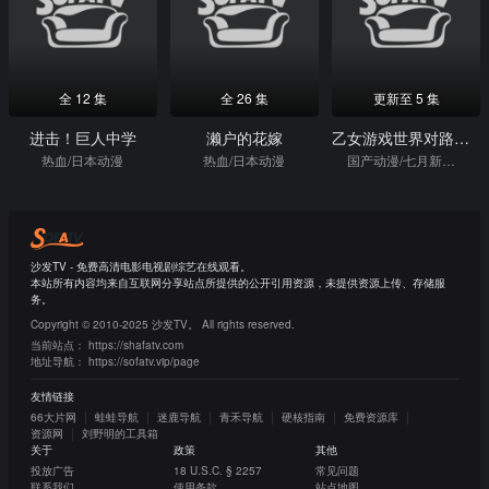
全 12 集
全 26 集
更新至 5 集
进击！巨人中学
濑户的花嫁
乙女游戏世界对路人角色很不友好第2季
热血/日本动漫
热血/日本动漫
国产动漫/七月新番/热血/日本动漫
沙发TV - 免费高清电影电视剧综艺在线观看。
本站所有内容均来自互联网分享站点所提供的公开引用资源，未提供资源上传、存储服
务。
Copyright © 2010-2025 沙发TV。 All rights reserved.
当前站点：
https://shafatv.com
地址导航：
https://sofatv.vip/page
友情链接
66大片网
蛙蛙导航
迷鹿导航
青禾导航
硬核指南
免费资源库
资源网
刘野明的工具箱
关于
政策
其他
投放广告
18 U.S.C. § 2257
常见问题
联系我们
使用条款
站点地图