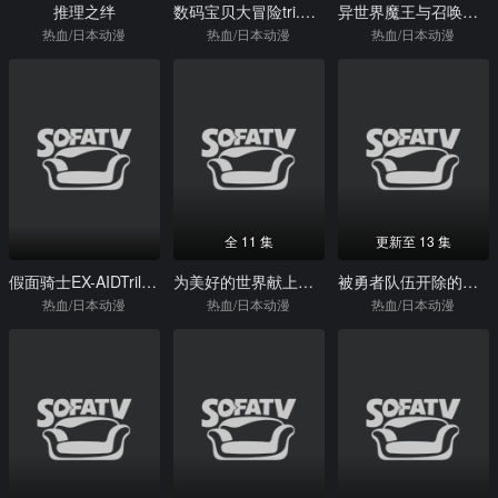
推理之绊
数码宝贝大冒险tri.第3章：告白
异世界魔王与召唤少女的奴隶魔术Ω
热血/日本动漫
热血/日本动漫
热血/日本动漫
全 11 集
更新至 13 集
假面骑士EX-AIDTrilogyAnotherEndingPartI假面骑士Brave&假面骑士Snipe
为美好的世界献上祝福第3季
被勇者队伍开除的驯兽师，邂逅最强种猫耳少女
热血/日本动漫
热血/日本动漫
热血/日本动漫