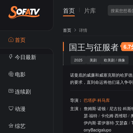
首页
片库
首页
详情
首页
国王与征服者
6.
今日最新
2025
美剧
欧美剧
/
偶像
电影
诺曼底的威廉和威塞克斯的哈罗德是
的要求，直到命运将他们逼入争夺
连续剧
导演：
巴塔萨·科马库
动漫
主演：
詹姆斯·诺顿
/
尼古拉·科斯
瑟·福特
/
卡伦姆·西维耶
/
伊内斯·霍伊塞特·艾瑟森
/
综艺
onyBacigalupo