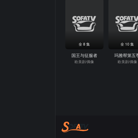
全 8 集
全 10 集
国王与征服者
玛雅帮第五
欧美剧/偶像
欧美剧/偶像