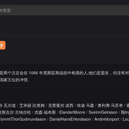
7分
两个注定会在 1066 年黑斯廷斯战役中相遇的人;他们是盟友，但没有
国家王位的冲突。
特-瓦尔道
/
艾米丽·比查姆
/
克蕾曼丝·波西
/
埃迪·马森
/
奥利弗·马苏奇
/
奥斯吉尔·古纳尔松
/
杰森·福布斯
/
ElanderMoore
/
SveinnGeirsson
/
Björ
TommiThorGudmundsson
/
DanielHansErlendsson
/
AndreVonport
/
Lou