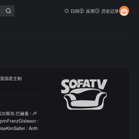
日间
应用
历史记录
对英国君主制
索尔斯坦·巴赫曼
/
卢
gvinFranzGíslason
/
iseKimSalter
/
Anth