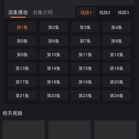
选集播放
分集介绍
线路1
线路2
线路3
第1集
第2集
第3集
第4集
第5集
第6集
第7集
第8集
第9集
第10集
第11集
第12集
第13集
第14集
第15集
第16集
第17集
第18集
第19集
第20集
第21集
第22集
第23集
第24集
相关视频