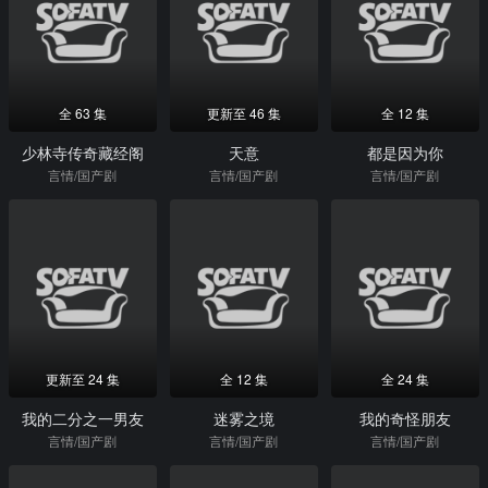
全 63 集
更新至 46 集
全 12 集
少林寺传奇藏经阁
天意
都是因为你
言情/国产剧
言情/国产剧
言情/国产剧
更新至 24 集
全 12 集
全 24 集
我的二分之一男友
迷雾之境
我的奇怪朋友
言情/国产剧
言情/国产剧
言情/国产剧