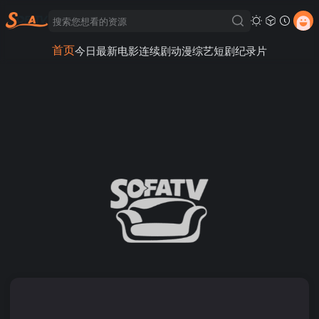
首页
今日最新
电影
连续剧
动漫
综艺
短剧
纪录片