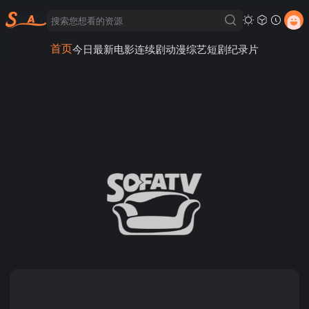
首页
今日最新
电影
连续剧
动漫
综艺
短剧
纪录片