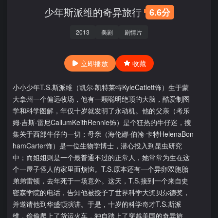
少年斯派维的奇异旅行
6.6分
2013
美剧
剧情片
立即播放
收藏
小小少年T.S.斯派维（凯尔·凯特莱特KyleCatlett饰）生于蒙
大拿州一个偏远牧场，他有一颗聪明绝顶的大脑，酷爱制图
学和科学图解，年仅十岁就发明了永动机。他的父亲（考乐
姆·吉斯·雷尼CallumKeithRennie饰）是个狂热的牛仔迷，搜
集关于西部牛仔的一切；母亲（海伦娜·伯翰·卡特HelenaBon
hamCarter饰）是一位生物学博士，潜心投入到昆虫研究
中；而姐姐则是一个最普通不过的正常人，她常常为生在这
个一屋子怪人的家里而烦恼。T.S.原本还有一个异卵双胞胎
弟弟雷顿，去年死于一场意外。这天，T.S.接到一个来自史
密森学院的电话，告知他被授予了世界科学大奖贝尔德奖，
并邀请他到华盛顿演讲。于是，十岁的科学奇才T.S.斯派
维，偷偷爬上了货运火车，独自踏上了穿越美国的奇异旅