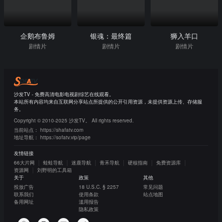
企鹅布鲁姆
银魂：最终篇
狮入羊口
剧情片
剧情片
剧情片
沙发TV - 免费高清电影电视剧综艺在线观看。
本站所有内容均来自互联网分享站点所提供的公开引用资源，未提供资源上传、存储服
务。
Copyright © 2010-2025 沙发TV。 All rights reserved.
当前站点：
https://shafatv.com
地址导航：
https://sofatv.vip/page
友情链接
66大片网
蛙蛙导航
迷鹿导航
青禾导航
硬核指南
免费资源库
资源网
刘野明的工具箱
关于
政策
其他
投放广告
18 U.S.C. § 2257
常见问题
联系我们
使用条款
站点地图
备用网址
滥用报告
隐私政策