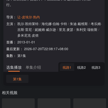
行。
导演：
让-皮埃尔·热内
主演：
凯尔·凯特莱特
/
海伦娜·伯翰·卡特
/
朱迪·戴维斯
/
考乐姆·
吉斯·雷尼
/
妮娅姆·威尔逊
/
里克·麦瑟
/
朱利安·瑞钦斯
/
多米尼克·皮侬
首播：
2013-01-01
最后更新：
2026-07-20T22:08:17+08:00
集数：
第1集
选集播放
单集介绍
线路1
线路2
线路3
第1集
相关视频