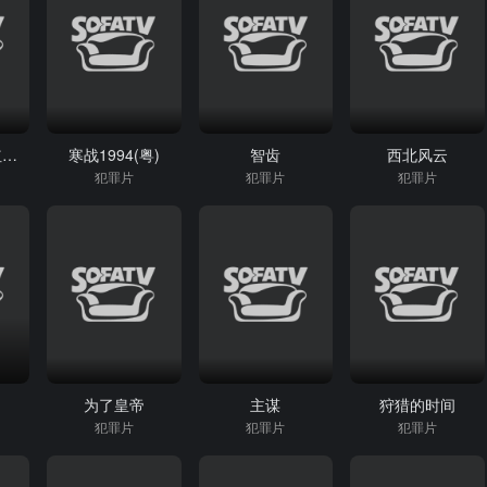
名侦探柯南：红之校外旅行
寒战1994(粤)
智齿
西北风云
犯罪片
犯罪片
犯罪片
为了皇帝
主谋
狩猎的时间
犯罪片
犯罪片
犯罪片