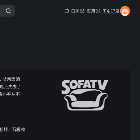
日间
应用
历史记录
，父亲因酒
晚上失去了
将小春从不
粉蝶
/
石桥凌