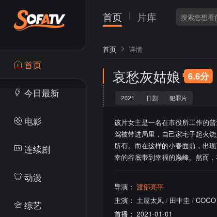
首页
片库
首页
详情
首页
哀愁灰姑娘
6.6分
今日最新
2021
日剧
犯罪片
电影
该片女主是一名在市役所工作的普
驾被带进局里，自己家宅子起火烧
所有。而在这样的小春面前，出现
连续剧
幸的谷底带到幸福的巅峰。然而，
动漫
导演：
渡部亮平
主演：
土屋太凤
/
田中圭
/
COCO
综艺
首播：
2021-01-01