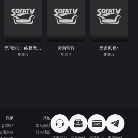
无间道3：终极无间(粤)
紧急营救
反贪风暴4
犯罪片
犯罪片
犯罪片
政策
其他
. § 2257
常见问题
使用条款
站点地图
客服联系
商务合作
最新地址
渠道合作