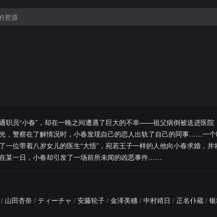
通职员“小春”，却在一晚之间遭遇了巨大的不幸——祖父病倒被送进医院
光，警察在了解情况时，小春发现自己的恋人出轨了自己的同事……一个
了一位带着八岁女儿的医生“大悟”，宛若王子一样的人他向小春求婚，并
在某一日，小春却引发了一场前所未闻的凶恶事件……
/
山田杏奈
/
ティーチャ
/
安藤轮子
/
金泽美穗
/
中村靖日
/
正名仆蔵
/
银