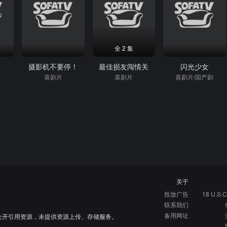
全 2 集
摄影机不要停！
最佳损友闯情关
闪光少女
喜剧片
喜剧片
喜剧片/国产剧
关于
投放广告
18 U.S.C
联系我们
备用网址
公开引用资源，未提供资源上传、存储服务。