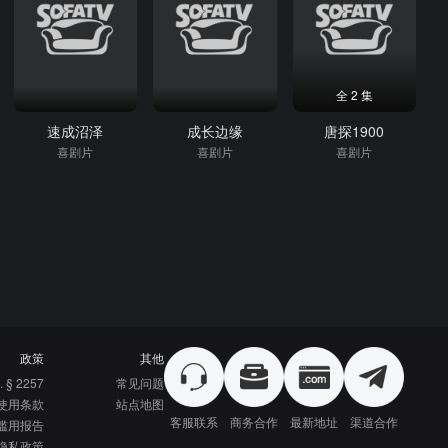
全 2 集
速成沼泽
成长边缘
唐探1900
喜剧片
喜剧片
喜剧片
政策
其他
. § 2257
常见问题
使用条款
站点地图
客服联系
商务合作
最新地址
渠道合作
滥用报告
隐私政策