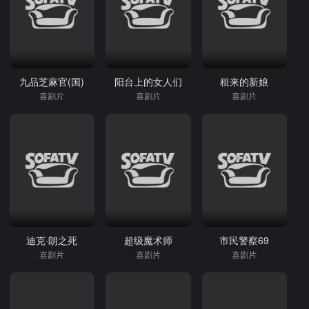
九品芝麻官(国)
阳台上的女人们
租来的新娘
喜剧片
喜剧片
喜剧片
迪克·朗之死
超级魔术师
市民警察69
喜剧片
喜剧片
喜剧片