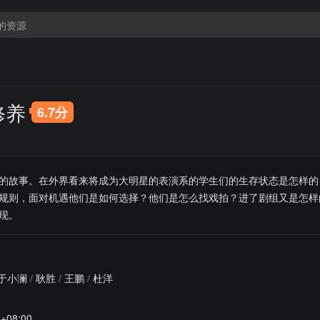
修养
6.7分
的故事。在外界看来将成为大明星的表演系的学生们的生存状态是怎样的
规则，面对机遇他们是如何选择？他们是怎么找戏拍？进了剧组又是怎样
现。
于小澜
/
耿胜
/
王鹏
/
杜洋
5+08:00