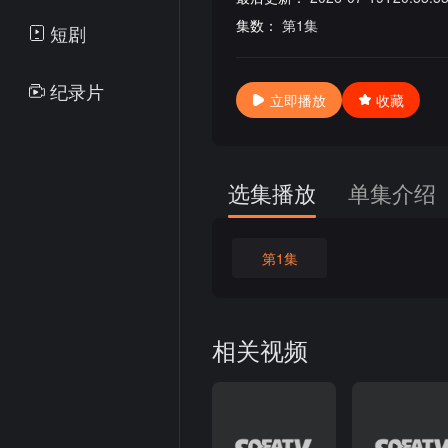
集数：
第1集
短剧
纪录片
立即播放
收藏
选集播放
单集介绍
第1集
相关视频