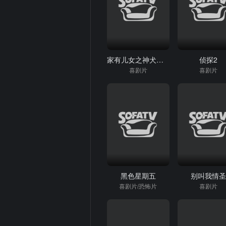
家有儿女之神犬当家
侦探2
喜剧片
喜剧片
黑色星期五
别叫我情
喜剧片/恐怖片
喜剧片