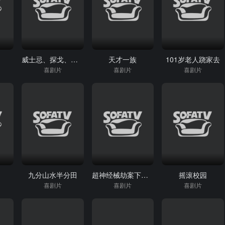
威士忌、探戈、狐步舞
天才一族
101岁老人跷家去
喜剧片
喜剧片
喜剧片
圣
九分山水半分田
超神经械劫案下（国）
摇滚校园
喜剧片
喜剧片
喜剧片