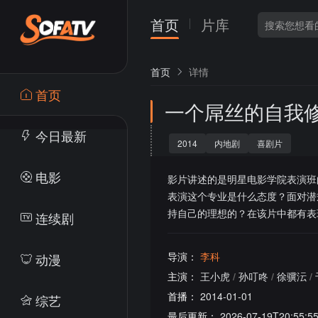
首页
片库
首页
详情
首页
一个屌丝的自我
今日最新
2014
内地剧
喜剧片
电影
影片讲述的是明星电影学院表演班
表演这个专业是什么态度？面对潜
持自己的理想的？在该片中都有表
连续剧
导演：
李科
动漫
主演：
王小虎
/
孙叮咚
/
徐骥沄
/
首播：
2014-01-01
综艺
最后更新：
2026-07-19T20:55:5