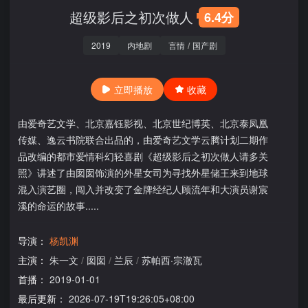
超级影后之初次做人
6.4分
2019
内地剧
言情
/
国产剧
立即播放
收藏
由爱奇艺文学、北京嘉钰影视、北京世纪博英、北京泰凤凰
传媒、逸云书院联合出品的，由爱奇艺文学云腾计划二期作
品改编的都市爱情科幻轻喜剧《超级影后之初次做人请多关
照》讲述了由囡囡饰演的外星女司为寻找外星储王来到地球
混入演艺圈，闯入并改变了金牌经纪人顾流年和大演员谢宸
溪的命运的故事.....
导演：
杨凯渊
主演：
朱一文
/
囡囡
/
兰辰
/
苏帕西·宗澈瓦
首播：
2019-01-01
最后更新：
2026-07-19T19:26:05+08:00