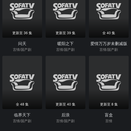
更新至 36 集
更新至 39 集
全 40 集
问天
暖阳之下
爱情万万岁未删减版
言情/国产剧
言情/国产剧
言情/国产剧
全 48 集
更新至 40 集
更新至 8 集
临界天下
后浪
盲盒
言情/国产剧
言情/国产剧
言情