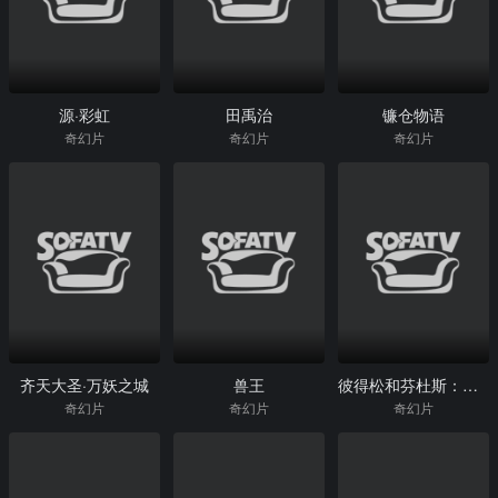
源·彩虹
田禹治
镰仓物语
奇幻片
奇幻片
奇幻片
齐天大圣·万妖之城
兽王
彼得松和芬杜斯：小活宝-忘年交
奇幻片
奇幻片
奇幻片