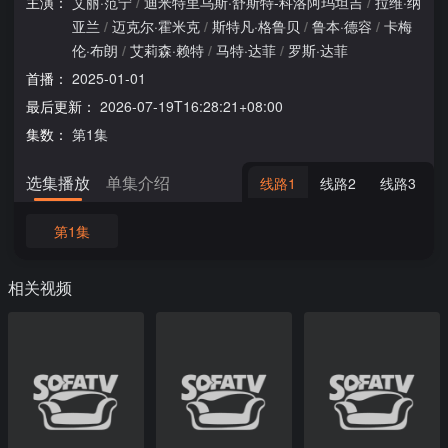
主演：
艾丽·范宁
/
迪米特里乌斯·舒斯特-科洛阿玛坦吉
/
拉维·纳
亚兰
/
迈克尔·霍米克
/
斯特凡·格鲁贝
/
鲁本·德容
/
卡梅
伦·布朗
/
艾莉森·赖特
/
马特·达菲
/
罗斯·达菲
首播：
2025-01-01
最后更新：
2026-07-19T16:28:21+08:00
集数：
第1集
选集播放
单集介绍
线路1
线路2
线路3
第1集
相关视频