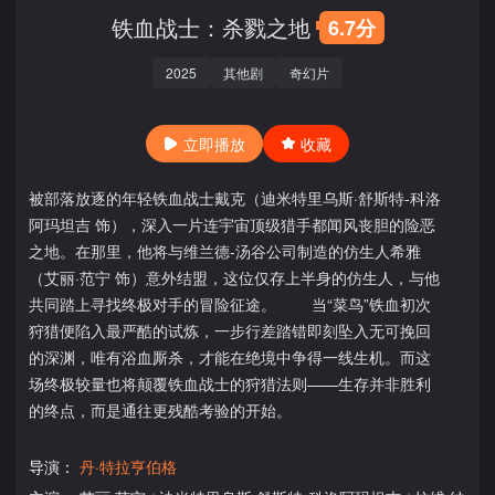
铁血战士：杀戮之地
6.7分
2025
其他剧
奇幻片
立即播放
收藏
被部落放逐的年轻铁血战士戴克（迪米特里乌斯·舒斯特-科洛
阿玛坦吉 饰），深入一片连宇宙顶级猎手都闻风丧胆的险恶
之地。在那里，他将与维兰德-汤谷公司制造的仿生人希雅
（艾丽·范宁 饰）意外结盟，这位仅存上半身的仿生人，与他
共同踏上寻找终极对手的冒险征途。 当“菜鸟”铁血初次
狩猎便陷入最严酷的试炼，一步行差踏错即刻坠入无可挽回
的深渊，唯有浴血厮杀，才能在绝境中争得一线生机。而这
场终极较量也将颠覆铁血战士的狩猎法则——生存并非胜利
的终点，而是通往更残酷考验的开始。
导演：
丹·特拉亨伯格