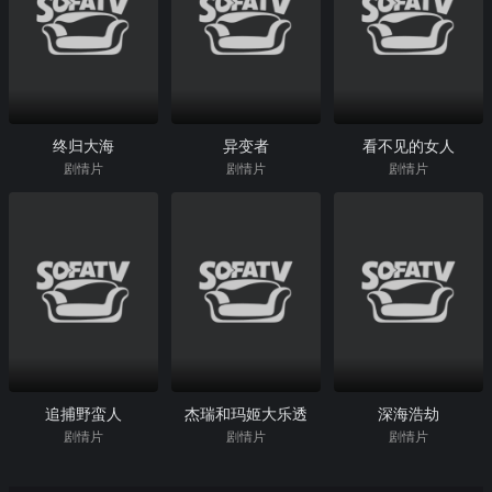
终归大海
异变者
看不见的女人
剧情片
剧情片
剧情片
追捕野蛮人
杰瑞和玛姬大乐透
深海浩劫
剧情片
剧情片
剧情片