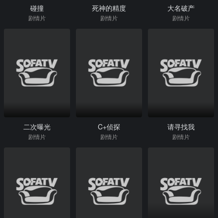
碰撞
死神的精度
大名破产
剧情片
剧情片
剧情片
二次曝光
C+侦探
请寻找我
剧情片
剧情片
剧情片