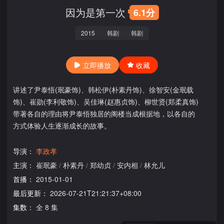
因为是第一次
6.1分
2015
韩剧
韩剧
立即播放
收藏
讲述了尹泰悟(珉豪饰)、韩松伊(朴素丹饰)、徐智安(金珉载
饰)、崔勋(李利敬饰)、吴佳琳(赵惠贞饰)、柳世贤(郑柔真饰)
带著各自的理由将尹泰悟独居的阁楼当成根据地，以各自的
方式体验人生逐渐成长的故事。
导演：
李政孝
主演：
崔珉豪
/
朴素丹
/
郑幼贞
/
安内相
/
林允儿
首播：
2015-01-01
最后更新：
2026-07-21T21:21:37+08:00
集数：
全 8 集