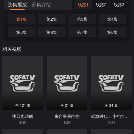
选集播放
分集介绍
线路1
线路2
线路3
第1集
第2集
第3集
第4集
第5集
第6集
第7集
第8集
相关视频
全 121 集
全 21 集
全 24 集
明日也晴朗
来自星星的你
感激时代：斗神的诞生
韩剧
韩剧
韩剧