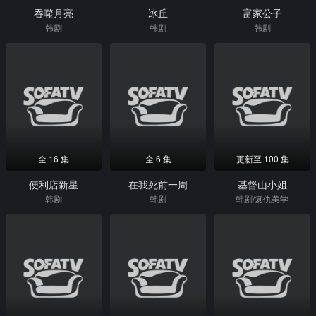
吞噬月亮
冰丘
富家公子
韩剧
韩剧
韩剧
全 16 集
全 6 集
更新至 100 集
便利店新星
在我死前一周
基督山小姐
韩剧
韩剧
韩剧/复仇美学