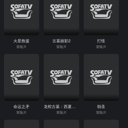
火星救援
古墓丽影2
打怪
冒险片
冒险片
冒险片
命运之矛
龙棺古墓：西夏狼王
朝圣
冒险片
冒险片
冒险片