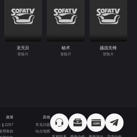
龙无目
秘术
越战先锋
冒险片
冒险片
冒险片
政策
其他
. § 2257
常见问题
使用条款
站点地图
客服联系
商务合作
最新地址
渠道合作