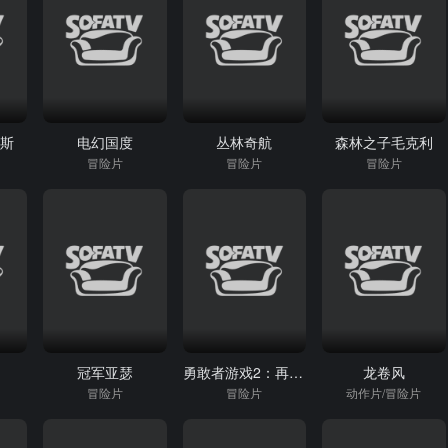
伦斯
电幻国度
丛林奇航
森林之子毛克利
冒险片
冒险片
冒险片
冠军亚瑟
勇敢者游戏2：再战巅峰
龙卷风
冒险片
冒险片
动作片/冒险片