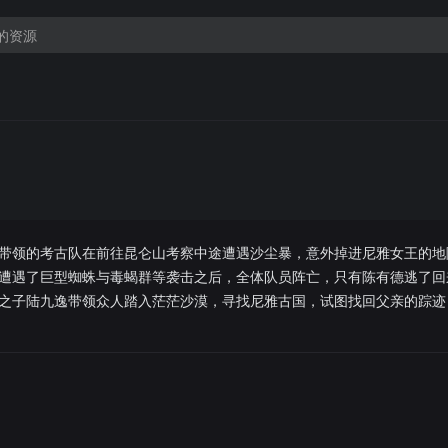
带领的考古队在前往昆仑山考察中途遭遇沙尘暴，意外掉进尼雅女王的地
遭遇了巨型蜘蛛与毒蝎群等袭击之后，全体队员阵亡，只有陈有德逃了回
之子陆九逸带领众人踏入茫茫沙漠，寻找尼雅古国，试图找回父亲的踪迹