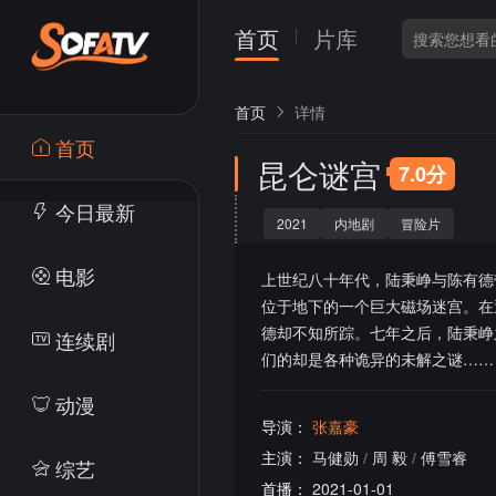
首页
片库
首页
详情
首页
昆仑谜宫
7.0分
今日最新
2021
内地剧
冒险片
电影
上世纪八十年代，陆秉峥与陈有德
位于地下的一个巨大磁场迷宫。在
德却不知所踪。七年之后，陆秉峥
连续剧
们的却是各种诡异的未解之谜……
动漫
导演：
张嘉豪
主演：
马健勋
/
周 毅
/
傅雪睿
综艺
首播：
2021-01-01