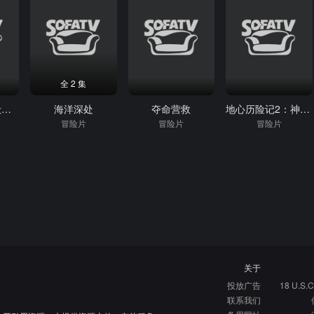
全 2 集
汽车先生和圣殿骑士团
海洋深处
夺命营救
地心历险记2：神秘岛
冒险片
冒险片
冒险片
关于
投放广告
18 U.S.C
联系我们