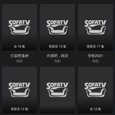
全 16 集
更新至 13 集
更新至 17 集
打架吧鬼神
许愿吧，精灵
学校2021
韩剧
韩剧
韩剧
更新至 12 集
全 12 集