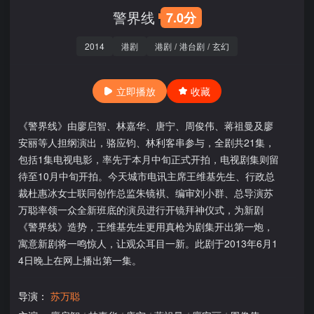
警界线
7.0分
2014
港剧
港剧
/
港台剧
/
玄幻
立即播放
收藏
《警界线》由廖启智、林嘉华、唐宁、周俊伟、蒋祖曼及廖
安丽等人担纲演出，骆应钧、林利客串参与，全剧共21集，
包括1集电视电影，率先于本月中旬正式开拍，电视剧集则留
待至10月中旬开拍。今天城市电讯主席王维基先生、行政总
裁杜惠冰女士联同创作总监朱镜褀、编审刘小群、总导演苏
万聪率领一众全新班底的演员进行开镜拜神仪式，为新剧
《警界线》造势，王维基先生更用真枪为剧集开出第一炮，
寓意新剧将一鸣惊人，让观众耳目一新。此剧于2013年6月1
4日晚上在网上播出第一集。
导演：
苏万聪