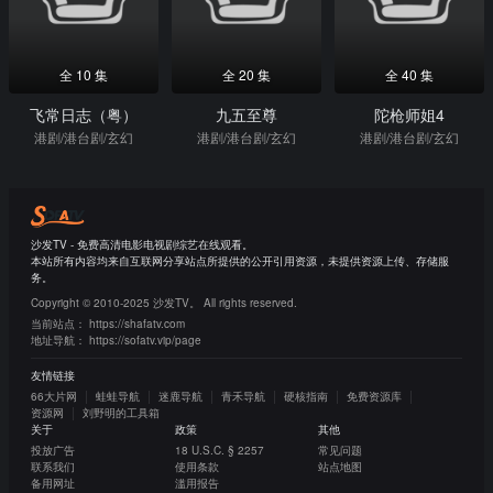
全 10 集
全 20 集
全 40 集
飞常日志（粤）
九五至尊
陀枪师姐4
港剧/港台剧/玄幻
港剧/港台剧/玄幻
港剧/港台剧/玄幻
沙发TV - 免费高清电影电视剧综艺在线观看。
本站所有内容均来自互联网分享站点所提供的公开引用资源，未提供资源上传、存储服
务。
Copyright © 2010-2025 沙发TV。 All rights reserved.
当前站点：
https://shafatv.com
地址导航：
https://sofatv.vip/page
友情链接
66大片网
蛙蛙导航
迷鹿导航
青禾导航
硬核指南
免费资源库
资源网
刘野明的工具箱
关于
政策
其他
投放广告
18 U.S.C. § 2257
常见问题
联系我们
使用条款
站点地图
备用网址
滥用报告