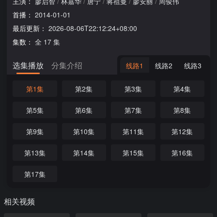
主演：
廖启智
/
林嘉华
/
唐宁
/
蒋祖曼
/
廖安丽
/
周俊伟
首播：
2014-01-01
最后更新：
2026-08-06T22:12:24+08:00
集数：
全 17 集
选集播放
分集介绍
线路1
线路2
线路3
第1集
第2集
第3集
第4集
第5集
第6集
第7集
第8集
第9集
第10集
第11集
第12集
第13集
第14集
第15集
第16集
第17集
相关视频