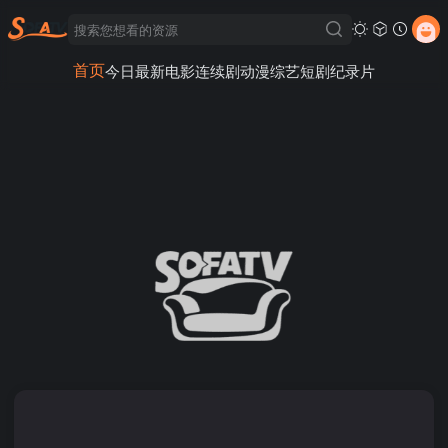
首页
今日最新
电影
连续剧
动漫
综艺
短剧
纪录片