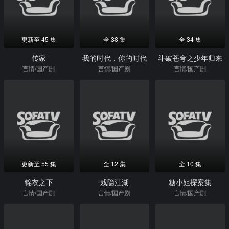
更新至 45 集
全 38 集
全 34 集
传家
我的时代，你的时代
斗破苍穹之少年归来
言情/国产剧
言情/国产剧
言情/国产剧
更新至 55 集
全 12 集
全 10 集
锦衣之下
戏隐江湖
糖小姐探案集
言情/国产剧
言情/国产剧
言情/国产剧