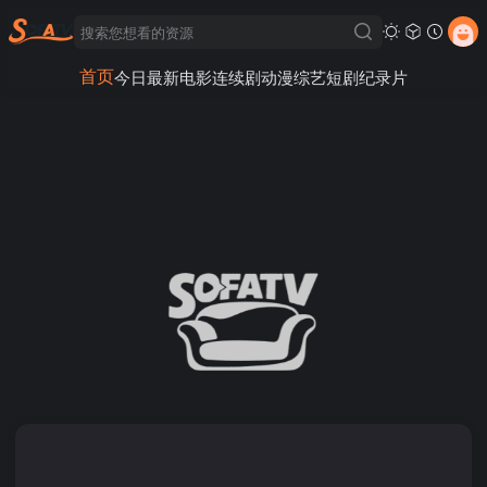
首页
今日最新
电影
连续剧
动漫
综艺
短剧
纪录片