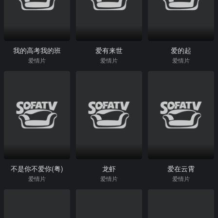
我的高考我的班
爱有来世
爱的起
爱情片
爱情片
爱情片
不是你不爱你(粤)
龙虾
爱在云霄
爱情片
爱情片
爱情片