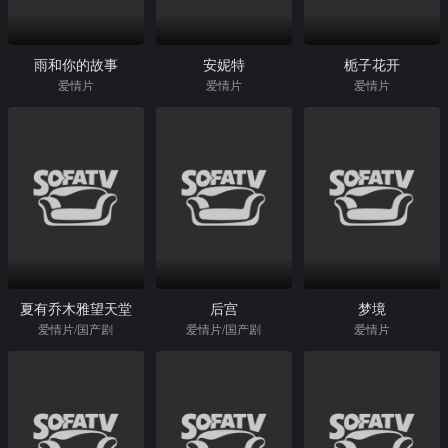
雨和你的故事
安妮特
栀子花开
爱情片
爱情片
爱情片
夏有乔木雅望天堂
后宫
梦境
爱情片/国产剧
爱情片/国产剧
爱情片