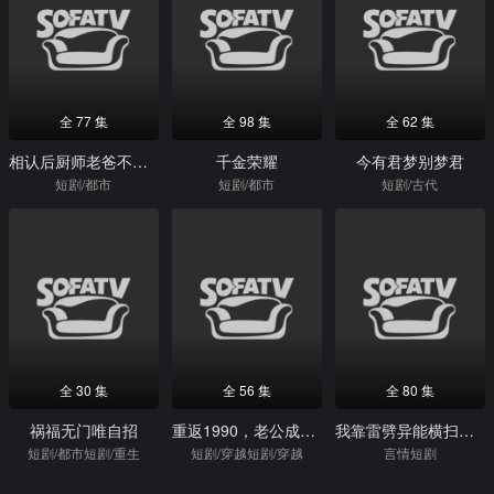
全 77 集
全 98 集
全 62 集
相认后厨师老爸不装了
千金荣耀
今有君梦别梦君
短剧/都市
短剧/都市
短剧/古代
全 30 集
全 56 集
全 80 集
祸福无门唯自招
重返1990，老公成了死对头
我靠雷劈异能横扫古玩界
短剧/都市短剧/重生
短剧/穿越短剧/穿越
言情短剧