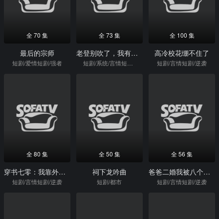
全 70 集
全 73 集
全 100 集
最后的宗师
老登别吹了，我有吹牛成真系统
高冷校花绷不住了
短剧/爱情短剧/强者
短剧/系统/言情短剧/逆袭
短剧/言情短剧/逆袭
全 80 集
全 50 集
全 56 集
穿书七零：我靠外语带飞全厂
祠下龙吟曲
爸爸二婚我被八个姐姐团宠了
短剧/言情短剧/逆袭
短剧/都市
短剧/言情短剧/逆袭