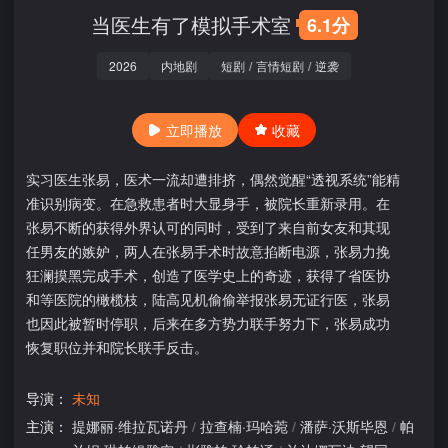
当医生有了模拟手术室
6.1分
2026
内地剧
短剧
/
言情短剧
/
逆袭
立即播放
收藏
实习医生张易，医术一流却遭排挤，偶然觉醒“透视系统”能精
准识别病变。在急救患者时大显身手，被院长重新录用。在
张易不断的获得外界认可的同时，受到了来自前女友和其现
任男友的嫉妒，两人在张易手术时故意掐断电源，张易力挽
狂澜摸黑完成手术，创造了医学史上的奇迹，获得了省医协
和等医院的橄榄枝，陆高见机偷偷举报张易无证行医，张易
也因此被暂时停职，后来在多方势力联手努力下，张易成功
恢复职位并和院长联手反击。
导演：
未知
主演：
提娜丽·维拉瓦诺丹
/
拉查楠·玛哈菀
/
潘萨·沃斯毕恩
/
帕