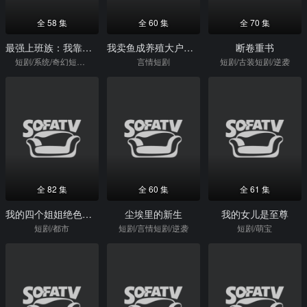
全 58 集
全 60 集
全 70 集
最强上班族：我靠系统整顿职场
我卖鱼成养殖大户，岳父悔不当初
断卷重书
短剧/系统/奇幻短剧/逆袭
言情短剧
短剧/古装短剧/逆袭
全 82 集
全 60 集
全 61 集
我的四个姐姐绝色倾城
尘埃里的新生
我的女儿是至尊
短剧/都市
短剧/言情短剧/逆袭
短剧/萌宝